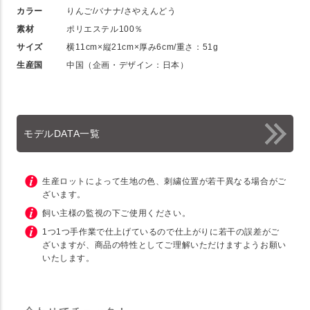
カラー
りんご/バナナ/さやえんどう
素材
ポリエステル100％
サイズ
横11cm×縦21cm×厚み6cm/重さ：51g
生産国
中国（企画・デザイン：日本）
モデルDATA一覧
生産ロットによって生地の色、刺繍位置が若干異なる場合がご
ざいます。
飼い主様の監視の下ご使用ください。
1つ1つ手作業で仕上げているので仕上がりに若干の誤差がご
ざいますが、商品の特性としてご理解いただけますようお願い
いたします。