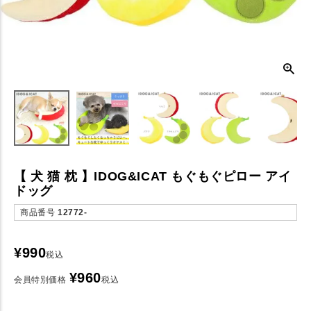
【 犬 猫 枕 】IDOG&ICAT もぐもぐピロー アイ
ドッグ
商品番号
12772-
¥
990
税込
¥
960
会員特別価格
税込