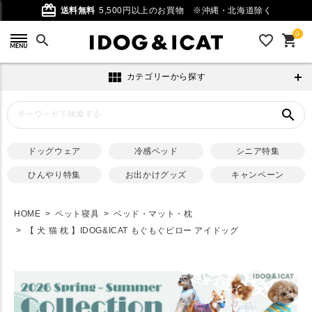
card_giftcard
送料無料
5,500円以上のお買物
※沖縄・北海道除く
0
search
favorite_outline
shopping_cart
view_module
カテゴリーから探す
search
ドッグウェア
冷感ベッド
シニア特集
ひんやり特集
お出かけグッズ
キャンペーン
HOME
ペット寝具
ベッド・マット・枕
【 犬 猫 枕 】IDOG&ICAT もぐもぐピロー アイドッグ