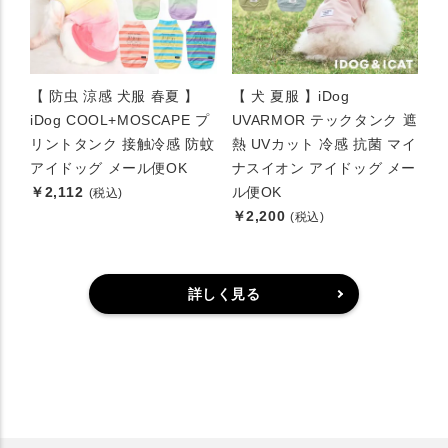
【 防虫 涼感 犬服 春夏 】
【 犬 夏服 】iDog
iDog COOL+MOSCAPE プ
UVARMOR テックタンク 遮
リントタンク 接触冷感 防蚊
熱 UVカット 冷感 抗菌 マイ
アイドッグ メール便OK
ナスイオン アイドッグ メー
￥2,112
ル便OK
(税込)
￥2,200
(税込)
詳しく見る