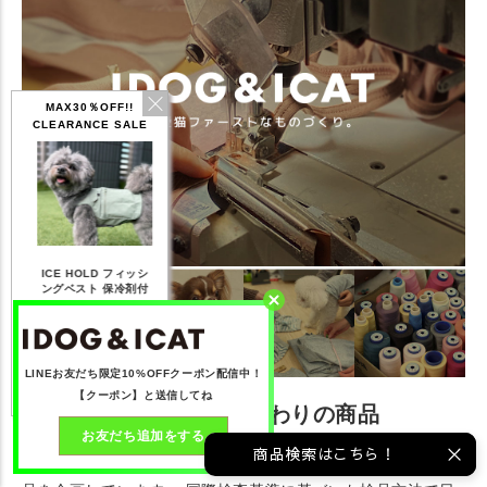
MAX30％OFF!!
CLEARANCE SALE
IDOG ICE HOLD ネ
フィッシ
テックタンク 遮熱
リフレッシングバンダ
ッククーラー 保冷剤
冷剤付
UVカット
ナ
付
,168
【20％OFF】1,760
【20％OFF】2,200
【20％OFF】1,144
円(税込み)
円(税込み)
円(税込み)
る
詳しく見る
詳しく見る
詳しく見る
LINEお友だち限定10%OFFクーポン配信中！
【クーポン】と送信してね
愛犬愛猫家が考えたこだわりの商品
お友だち追加をする
商品検索はこちら！
ペットを愛するスタッフが集まり、ペットを最優先に考え商