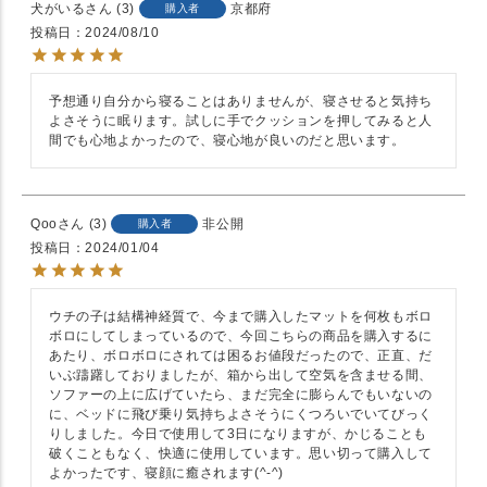
犬がいる
3
京都府
購入者
投稿日
2024/08/10
予想通り自分から寝ることはありませんが、寝させると気持ち
よさそうに眠ります。試しに手でクッションを押してみると人
間でも心地よかったので、寝心地が良いのだと思います。
Qoo
3
非公開
購入者
投稿日
2024/01/04
ウチの子は結構神経質で、今まで購入したマットを何枚もボロ
ボロにしてしまっているので、今回こちらの商品を購入するに
あたり、ボロボロにされては困るお値段だったので、正直、だ
いぶ躊躇しておりましたが、箱から出して空気を含ませる間、
ソファーの上に広げていたら、まだ完全に膨らんでもいないの
に、ベッドに飛び乗り気持ちよさそうにくつろいでいてびっく
りしました。今日で使用して3日になりますが、かじることも
破くこともなく、快適に使用しています。思い切って購入して
よかったです、寝顔に癒されます(^-^)