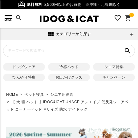
card_giftcard
送料無料
5,500円以上のお買物
※沖縄・北海道除く
0
search
favorite_outline
shopping_cart
view_module
カテゴリーから探す
search
ドッグウェア
冷感ベッド
シニア特集
ひんやり特集
お出かけグッズ
キャンペーン
HOME
ペット寝具
シニア用寝具
【 犬 猫 ベッド 】IDOG&ICAT UNAGE アンエイジ 低反発シニアベ
ッド コーナーベッド Mサイズ 防水 アイドッグ