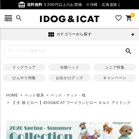
card_giftcard
送料無料
5,500円以上のお買物
※沖縄・北海道除く
0
search
favorite_outline
shopping_cart
view_module
カテゴリーから探す
search
ドッグウェア
冷感ベッド
シニア特集
ひんやり特集
お出かけグッズ
キャンペーン
HOME
ペット寝具
ベッド・マット・枕
【 犬 猫 ピロー 】IDOG&ICAT ブーメランピロー キルト アイドッグ