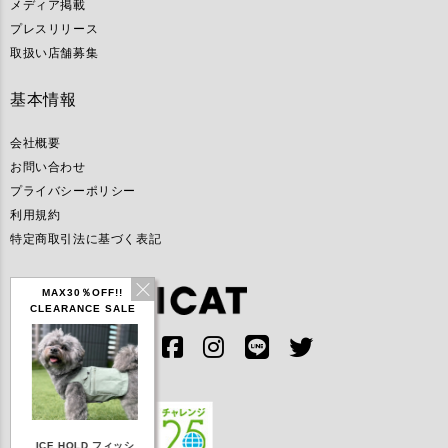
メディア掲載
プレスリリース
取扱い店舗募集
基本情報
会社概要
お問い合わせ
プライバシーポリシー
利用規約
特定商取引法に基づく表記
MAX30％OFF!!
CLEARANCE SALE
IDOG ICE HOLD ネ
ィッシ
テックタンク 遮熱
リフレッシングバンダ
ひ