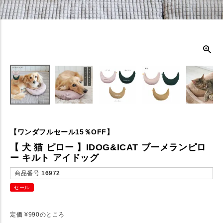
【ワンダフルセール15％OFF】
【 犬 猫 ピロー 】IDOG&ICAT ブーメランピロ
ー キルト アイドッグ
商品番号
16972
セール
定価
¥
990
のところ