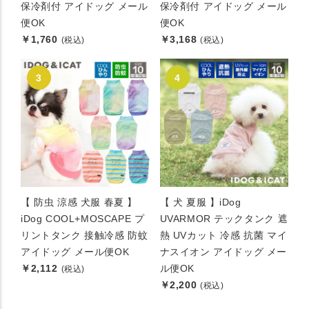
保冷剤付 アイドッグ メール
保冷剤付 アイドッグ メール
便OK
便OK
￥1,760
￥3,168
(税込)
(税込)
【 防虫 涼感 犬服 春夏 】
【 犬 夏服 】iDog
iDog COOL+MOSCAPE プ
UVARMOR テックタンク 遮
リントタンク 接触冷感 防蚊
熱 UVカット 冷感 抗菌 マイ
アイドッグ メール便OK
ナスイオン アイドッグ メー
￥2,112
ル便OK
(税込)
￥2,200
(税込)