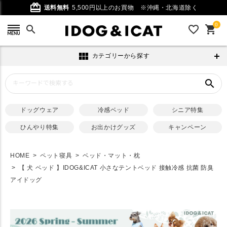
card_giftcard
送料無料
5,500円以上のお買物
※沖縄・北海道除く
0
search
favorite_outline
shopping_cart
view_module
カテゴリーから探す
search
ドッグウェア
冷感ベッド
シニア特集
ひんやり特集
お出かけグッズ
キャンペーン
HOME
ペット寝具
ベッド・マット・枕
【 犬 ベッド 】IDOG&ICAT 小さなテントベッド 接触冷感 抗菌 防臭
アイドッグ