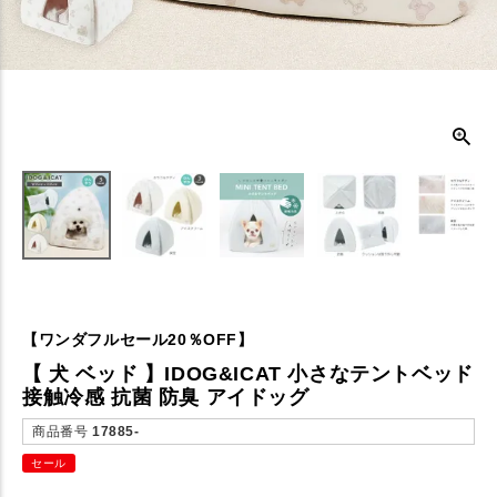
【ワンダフルセール20％OFF】
【 犬 ベッド 】IDOG&ICAT 小さなテントベッド
接触冷感 抗菌 防臭 アイドッグ
商品番号
17885-
セール