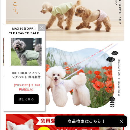
MAX30％OFF!!
CLEARANCE SALE
IDOG ICE HOLD ネ
シ
テックタンク 遮熱
リフレッシングバンダ
ひん
ッククーラー 保冷剤
付
UVカット
ナ
付
8
【20％OFF】1,760
【20％OFF】2,200
【20％OFF】1,144
【2
円(税込み)
円(税込み)
円(税込み)
詳しく見る
詳しく見る
詳しく見る
商品検索はこちら！