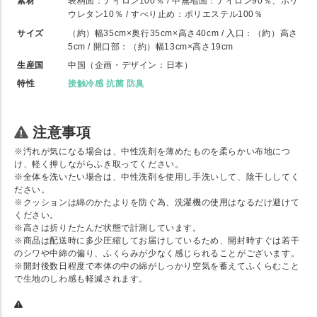
素材
表柄面：ナイロン100％ / 中無地面：ナイロン90％、ポリ
ウレタン10％ / すべり止め：ポリエステル100％
サイズ
（約）幅35cm×奥行35cm×高さ40cm / 入口：（約）高さ
5cm / 開口部：（約）幅13cm×高さ19cm
生産国
中国（企画・デザイン：日本）
特性
接触冷感 抗菌 防臭
注意事項
※汚れが気になる場合は、中性洗剤を薄めたものを柔らかい布地につ
け、軽く押しながらふき取ってください。
※全体を洗いたい場合は、中性洗剤を使用し手洗いして、陰干ししてく
ださい。
※クッションは綿のかたよりを防ぐ為、洗濯機の使用はなるだけ避けて
ください。
※高さは折りたたんだ状態で計測しています。
※商品は配送時に多少圧縮してお届けしているため、開封時すぐは若干
のシワや中綿の偏り、ふくらみが少なく感じられることがございます。
※開封後数日程度で本体の中の綿がしっかり空気を蓄えてふくらむこと
で生地のしわ感も軽減されます。