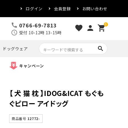
ログイン
会員登録
お問い合わせ
0766-69-7813
call
0
favorite
person
shopping_cart
schedule
受付 10-12時 13-15時
search
ドッグウェア
キャンペーン
【 犬 猫 枕 】IDOG&ICAT もぐも
ぐピロー アイドッグ
商品番号
12772-