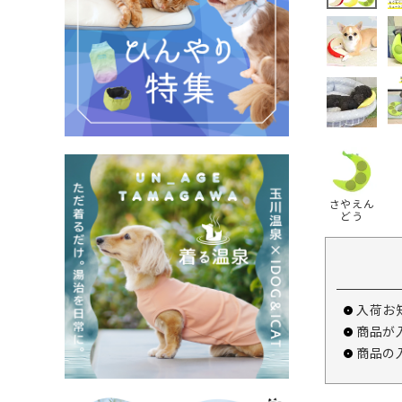
さやえん
どう
入荷お
商品が
商品の