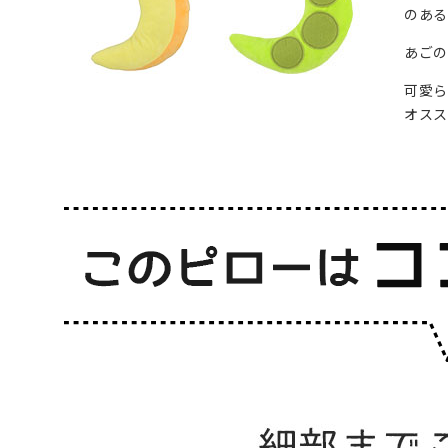
のある
あご
可愛ら
オスス