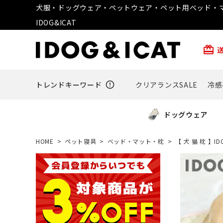
犬服・ドッグウェア・ペットウェア・ペット用ベッド・マ
IDOG&ICAT
card_giftcard
トレンドキーワード
error_outline
クリアランスSALE
冷感
ドッグウェア
HOME
ペット寝具
ベッド・マット・枕
【 犬 猫 枕 】I