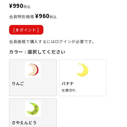
¥
990
税込
¥
960
会員特別価格
税込
[
9
ポイント ]
会員価格で購入するにはログインが必要です。
カラー
選択してください
りんご
バナナ
在庫切れ
さやえんどう