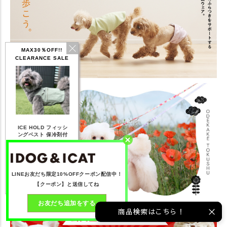
MAX30％OFF!!
CLEARANCE SALE
IDOG ICE HOLD ネ
 フィッシ
テックタンク 遮熱
リフレッシングバンダ
ッククーラー 保冷剤
保冷剤付
UVカット
ナ
付
3,168
【20％OFF】1,760
【20％OFF】2,200
【20％OFF】1,144
み)
円(税込み)
円(税込み)
円(税込み)
見る
詳しく見る
詳しく見る
詳しく見る
LINEお友だち限定10%OFFクーポン配信中！
【クーポン】と送信してね
お友だち追加をする
商品検索はこちら！