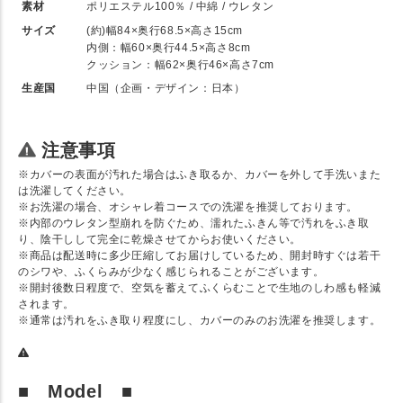
素材
ポリエステル100％ / 中綿 / ウレタン
サイズ
(約)幅84×奥行68.5×高さ15cm
内側：幅60×奥行44.5×高さ8cm
クッション：幅62×奥行46×高さ7cm
生産国
中国（企画・デザイン：日本）
注意事項
※カバーの表面が汚れた場合はふき取るか、カバーを外して手洗いまた
は洗濯してください。
※お洗濯の場合、オシャレ着コースでの洗濯を推奨しております。
※内部のウレタン型崩れを防ぐため、濡れたふきん等で汚れをふき取
り、陰干しして完全に乾燥させてからお使いください。
※商品は配送時に多少圧縮してお届けしているため、開封時すぐは若干
のシワや、ふくらみが少なく感じられることがございます。
※開封後数日程度で、空気を蓄えてふくらむことで生地のしわ感も軽減
されます。
※通常は汚れをふき取り程度にし、カバーのみのお洗濯を推奨します。
■ Model ■