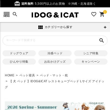
card_giftcard
送料無料
5,500円以上のお買物
※沖縄・北海道除く
0
search
favorite_outline
shopping_cart
view_module
カテゴリーから探す
search
ドッグウェア
冷感ベッド
シニア特集
ひんやり特集
お出かけグッズ
キャンペーン
HOME
ペット寝具
ベッド・マット・枕
【 犬 ベッド 】IDOG&ICAT レストキューブベッド Lサイズ アイドッ
グ