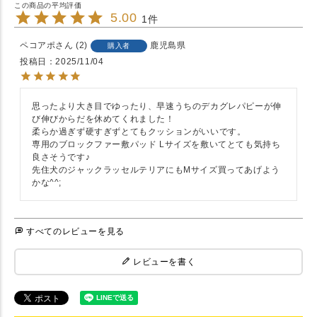
5.00
1
ペコアポ
2
鹿児島県
購入者
投稿日
2025/11/04
思ったより大き目でゆったり、早速うちのデカグレパピーが伸
び伸びからだを休めてくれました！

柔らか過ぎず硬すぎずとてもクッションがいいです。

専用のブロックファー敷パッド Lサイズを敷いてとても気持ち
良さそうです♪

先住犬のジャックラッセルテリアにもMサイズ買ってあげよう
かな^^;
すべてのレビューを見る
レビューを書く