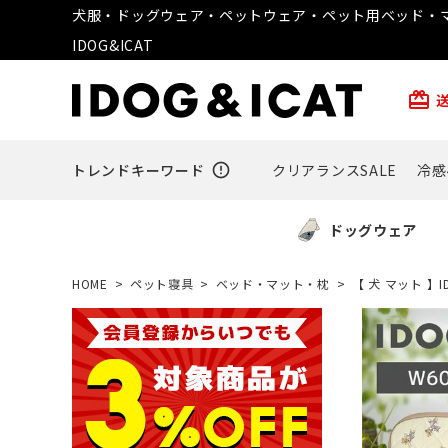
犬服・ドッグウェア・ペットウェア・ペット用ベッド・マ
IDOG&ICAT
card_giftcard
トレンドキーワード
error_outline
クリアランスSALE
冷感
ドッグウェア
HOME
ペット寝具
ベッド・マット・枕
【 犬 マット 】