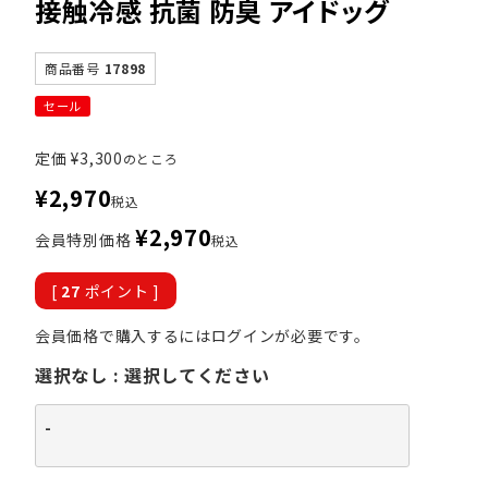
接触冷感 抗菌 防臭 アイドッグ
商品番号
17898
セール
定価
¥
3,300
のところ
¥
2,970
税込
¥
2,970
会員特別価格
税込
[
27
ポイント ]
会員価格で購入するにはログインが必要です。
選択なし
選択してください
-