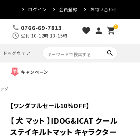
ログイン
会員登録
お問い合わせ
0766-69-7813
call
0
favorite
person
shopping_cart
schedule
受付 10-12時 13-15時
search
ドッグウェア
キャンペーン
ドッグ
【ワンダフルセール10％OFF】
【 犬 マット 】IDOG&ICAT クール
ステイキルトマット キャラクター