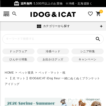
card_giftcard
送料無料
5,500円以上のお買物
※沖縄・北海道除く
0
search
favorite_outline
shopping_cart
view_module
カテゴリーから探す
search
ドッグウェア
冷感ベッド
シニア特集
ひんやり特集
お出かけグッズ
キャンペーン
HOME
ペット寝具
ベッド・マット・枕
【 犬 マット 】IDOG&ICAT iDog fleur 一緒にぬくぬくブランケット
アイドッグ