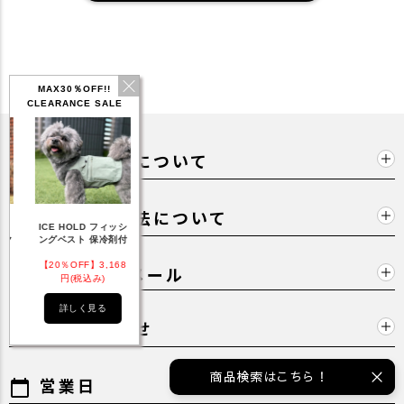
MAX30％OFF!!
CLEARANCE SALE
送料・配送について
local_shipping
お支払い方法について
payment
IDOG ICE HOLD ネ
シ
テックタンク 遮熱
リフレッシングバンダ
ひん
ッククーラー 保冷剤
付
UVカット
ナ
付
8
【20％OFF】1,760
【20％OFF】2,200
【20％OFF】1,144
【20
ご注文確認メール
円(税込み)
円(税込み)
円(税込み)
詳しく見る
詳しく見る
詳しく見る
お問い合わせ
mail
商品検索はこちら！
営業日
calendar_today