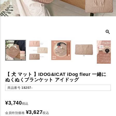
【 犬 マット 】IDOG&ICAT iDog fleur 一緒に
ぬくぬくブランケット アイドッグ
商品番号
18207-
¥
3,740
税込
¥
3,627
会員特別価格
税込