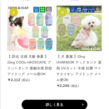
【 防虫 涼感 犬服 春夏 】
【 犬 夏服 】iDog
iDog COOL+MOSCAPE プ
UVARMOR テックタンク 遮
リントタンク 接触冷感 防蚊
熱 UVカット 冷感 抗菌 マイ
アイドッグ メール便OK
ナスイオン アイドッグ メー
￥2,112
ル便OK
(税込)
￥2,200
(税込)
詳しく見る