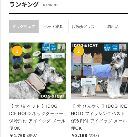
ランキング
RANKING
ドッグウェア
ペット寝具
お散歩グッズ
猫用品
【 犬 猫 ペット 】IDOG
【 犬 ひんやり 】IDOG ICE
ICE HOLD ネッククーラー
HOLD フィッシングベスト
保冷剤付 アイドッグ メール
保冷剤付 アイドッグ メール
便OK
便OK
￥1,760
￥3,168
(税込)
(税込)