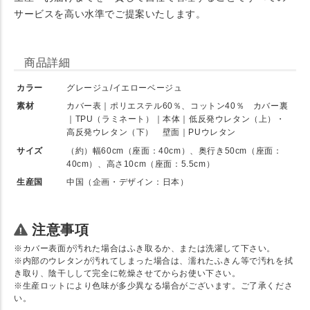
サービスを高い水準でご提案いたします。
商品詳細
カラー
グレージュ/イエローベージュ
素材
カバー表｜ポリエステル60％、コットン40％ カバー裏
｜TPU（ラミネート）｜本体｜低反発ウレタン（上）・
高反発ウレタン（下） 壁面｜PUウレタン
サイズ
（約）幅60cm（座面：40cm）、奥行き50cm（座面：
40cm）、高さ10cm（座面：5.5cm）
生産国
中国（企画・デザイン：日本）
注意事項
※カバー表面が汚れた場合はふき取るか、または洗濯して下さい。
※内部のウレタンが汚れてしまった場合は、濡れたふきん等で汚れを拭
き取り、陰干しして完全に乾燥させてからお使い下さい。
※生産ロットにより色味が多少異なる場合がございます。ご了承くださ
い。