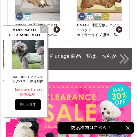
UNAGE 体圧分散シニアロ
UNAGE 体圧分散シニアロ
ーベッド
ーベッド
MAX30％OFF!!
カドラータイプ専用カバー
カドラータイプ 撥水・防水
CLEARANCE SALE
【Sサイズ】
キルト【Lサイズ本体】
シニア向けベッド unage 商品一覧はこちらか
ら
IDOG ICE HOLD ネ
 フィッシ
テックタンク 遮熱
リフレッシングバンダ
ッククーラー 保冷剤
保冷剤付
UVカット
ナ
付
,168
【20％OFF】1,760
【20％OFF】2,200
【20％OFF】1,144
)
円(税込み)
円(税込み)
円(税込み)
る
詳しく見る
詳しく見る
詳しく見る
商品検索はこちら！