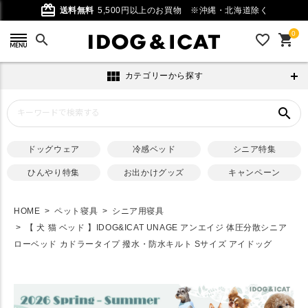
card_giftcard
送料無料
5,500円以上のお買物
※沖縄・北海道除く
0
search
favorite_outline
shopping_cart
view_module
カテゴリーから探す
search
ドッグウェア
冷感ベッド
シニア特集
ひんやり特集
お出かけグッズ
キャンペーン
HOME
ペット寝具
シニア用寝具
【 犬 猫 ベッド 】IDOG&ICAT UNAGE アンエイジ 体圧分散シニア
ローベッド カドラータイプ 撥水・防水キルト Sサイズ アイドッグ