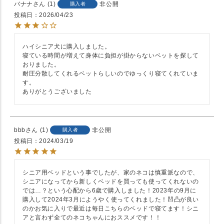
バナナ
1
非公開
購入者
投稿日
2026/04/23
ハイシニア犬に購入しました。

寝ている時間が増えて身体に負担が掛からないベットを探して
おりました。

耐圧分散してくれるベットらしいのでゆっくり寝てくれていま
す。

ありがとうございました
bbb
1
非公開
購入者
投稿日
2024/03/19
シニア用ベッドという事でしたが、家のネコは慎重派なので、
シニアになってから新しくベッドを買っても使ってくれないの
では…？という心配から6歳で購入しました！2023年の9月に
購入して2024年3月にようやく使ってくれました！凹凸が良い
のかお気に入りで最近は毎日こちらのベッドで寝てます！シニ
アと言わず全てのネコちゃんにおススメです！！