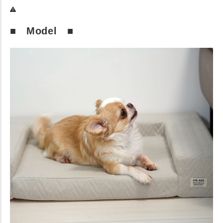
■ Model ■