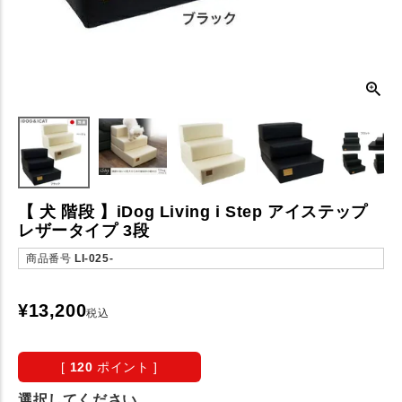
【 犬 階段 】iDog Living i Step アイステップ
レザータイプ 3段
商品番号
LI-025-
¥
13,200
税込
[
120
ポイント ]
選択してください