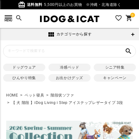
card_giftcard
送料無料
5,500円以上のお買物
※沖縄・北海道除く
0
search
favorite_outline
shopping_cart
view_module
カテゴリーから探す
search
ドッグウェア
冷感ベッド
シニア特集
ひんやり特集
お出かけグッズ
キャンペーン
HOME
ペット寝具
階段状ソファ
【 犬 階段 】iDog Living i Step アイステップレザータイプ 3段