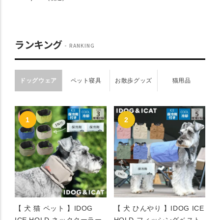
ランキング
RANKING
ドッグウェア
ペット寝具
お散歩グッズ
猫用品
【 犬 猫 ペット 】IDOG
【 犬 ひんやり 】IDOG ICE