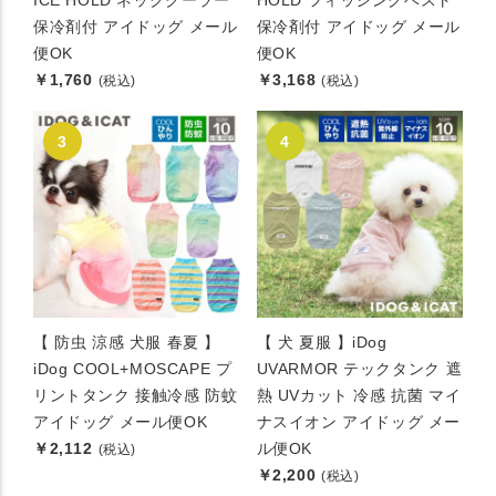
ICE HOLD ネッククーラー
HOLD フィッシングベスト
保冷剤付 アイドッグ メール
保冷剤付 アイドッグ メール
便OK
便OK
￥1,760
￥3,168
(税込)
(税込)
【 防虫 涼感 犬服 春夏 】
【 犬 夏服 】iDog
iDog COOL+MOSCAPE プ
UVARMOR テックタンク 遮
リントタンク 接触冷感 防蚊
熱 UVカット 冷感 抗菌 マイ
アイドッグ メール便OK
ナスイオン アイドッグ メー
￥2,112
ル便OK
(税込)
￥2,200
(税込)