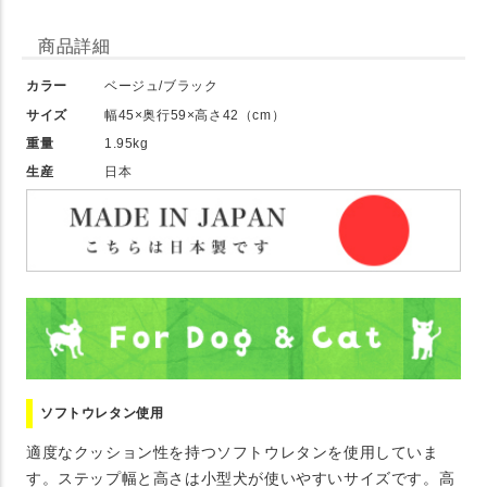
商品詳細
カラー
ベージュ/ブラック
サイズ
幅45×奥行59×高さ42（cm）
重量
1.95kg
生産
日本
ソフトウレタン使用
適度なクッション性を持つソフトウレタンを使用していま
す。ステップ幅と高さは小型犬が使いやすいサイズです。高