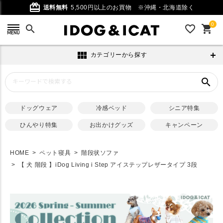
card_giftcard
送料無料
5,500円以上のお買物
※沖縄・北海道除く
0
search
favorite_outline
shopping_cart
view_module
カテゴリーから探す
search
ドッグウェア
冷感ベッド
シニア特集
ひんやり特集
お出かけグッズ
キャンペーン
HOME
ペット寝具
階段状ソファ
【 犬 階段 】iDog Living i Step アイステップレザータイプ 3段