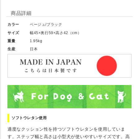
商品詳細
カラー
ベージュ/ブラック
サイズ
幅45×奥行59×高さ42（cm）
重量
1.95kg
生産
日本
ソフトウレタン使用
適度なクッション性を持つソフトウレタンを使用していま
す。ステップ幅と高さは小型犬が使いやすいサイズです。高