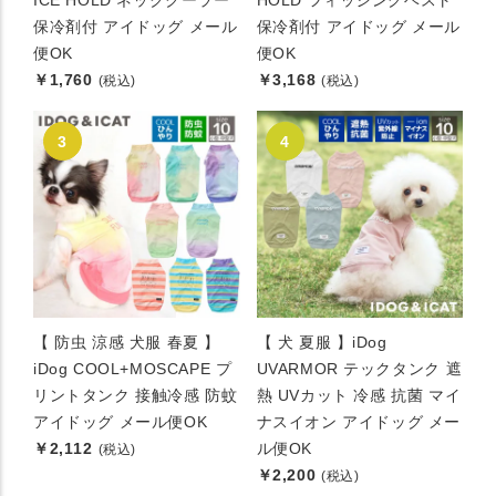
ICE HOLD ネッククーラー
HOLD フィッシングベスト
保冷剤付 アイドッグ メール
保冷剤付 アイドッグ メール
便OK
便OK
￥1,760
￥3,168
(税込)
(税込)
【 防虫 涼感 犬服 春夏 】
【 犬 夏服 】iDog
iDog COOL+MOSCAPE プ
UVARMOR テックタンク 遮
リントタンク 接触冷感 防蚊
熱 UVカット 冷感 抗菌 マイ
アイドッグ メール便OK
ナスイオン アイドッグ メー
￥2,112
ル便OK
(税込)
￥2,200
(税込)