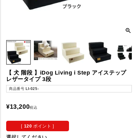
【 犬 階段 】iDog Living i Step アイステップ
レザータイプ 3段
商品番号
LI-025-
¥
13,200
税込
[
120
ポイント ]
選択してください