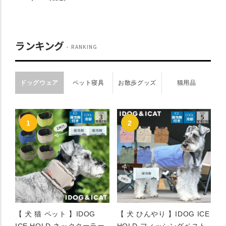
ランキング
RANKING
ドッグウェア
ペット寝具
お散歩グッズ
猫用品
【 犬 猫 ペット 】IDOG
【 犬 ひんやり 】IDOG ICE