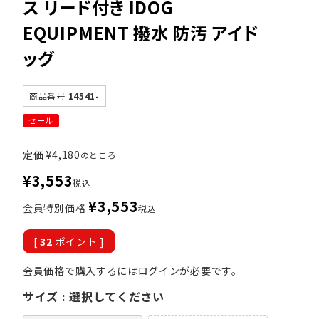
ス リード付き IDOG
EQUIPMENT 撥水 防汚 アイド
ッグ
商品番号
14541-
セール
定価
¥
4,180
のところ
¥
3,553
税込
¥
3,553
会員特別価格
税込
[
32
ポイント ]
会員価格で購入するにはログインが必要です。
サイズ
選択してください