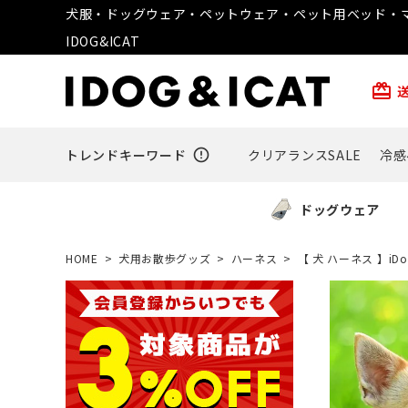
犬服・ドッグウェア・ペットウェア・ペット用ベッド・マ
IDOG&ICAT
card_giftcard
トレンドキーワード
error_outline
クリアランスSALE
冷感
ドッグウェア
HOME
犬用お散歩グッズ
ハーネス
【 犬 ハーネス 】iDo