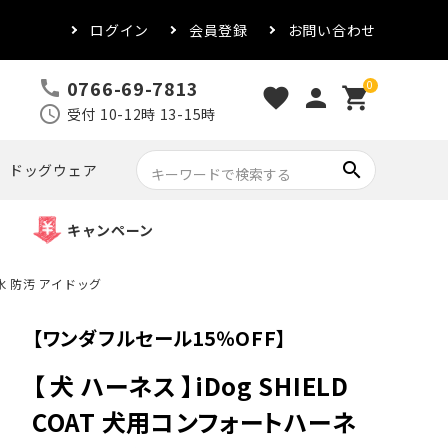
ログイン
会員登録
お問い合わせ
0766-69-7813
call
0
favorite
person
shopping_cart
schedule
受付 10-12時 13-15時
search
ドッグウェア
キャンペーン
撥水 防汚 アイドッグ
【ワンダフルセール15％OFF】
【 犬 ハーネス 】iDog SHIELD
COAT 犬用コンフォートハーネ