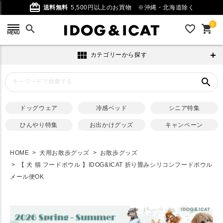
card_giftcard
送料無料
5,500円以上のお買物
※沖縄・北海道除く
0
search
favorite_outline
shopping_cart
view_module
カテゴリーから探す
search
ドッグウェア
冷感ベッド
シニア特集
ひんやり特集
お出かけグッズ
キャンペーン
HOME
犬用お散歩グッズ
お散歩グッズ
【 犬 猫 フードボウル 】IDOG&ICAT 折り畳みシリコンフードボウル
メール便OK