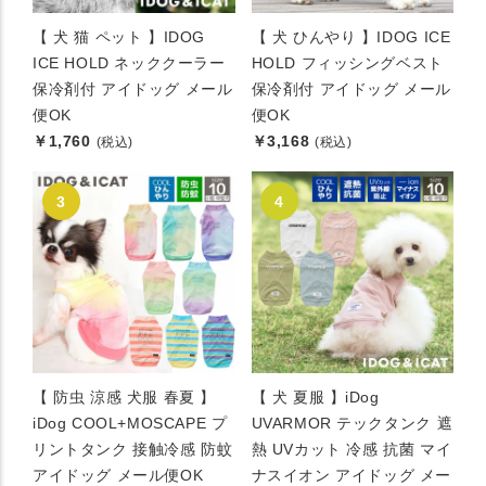
【 犬 猫 ペット 】IDOG
【 犬 ひんやり 】IDOG ICE
ICE HOLD ネッククーラー
HOLD フィッシングベスト
保冷剤付 アイドッグ メール
保冷剤付 アイドッグ メール
便OK
便OK
￥1,760
￥3,168
(税込)
(税込)
【 防虫 涼感 犬服 春夏 】
【 犬 夏服 】iDog
iDog COOL+MOSCAPE プ
UVARMOR テックタンク 遮
リントタンク 接触冷感 防蚊
熱 UVカット 冷感 抗菌 マイ
アイドッグ メール便OK
ナスイオン アイドッグ メー