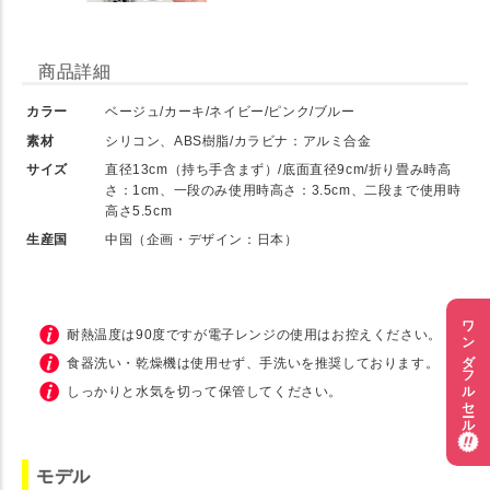
商品詳細
カラー
ベージュ/カーキ/ネイビー/ピンク/ブルー
素材
シリコン、ABS樹脂/カラビナ：アルミ合金
サイズ
直径13cm（持ち手含まず）/底面直径9cm/折り畳み時高
さ：1cm、一段のみ使用時高さ：3.5cm、二段まで使用時
高さ5.5cm
生産国
中国（企画・デザイン：日本）
ワンダフルセール
耐熱温度は90度ですが電子レンジの使用はお控えください。
食器洗い・乾燥機は使用せず、手洗いを推奨しております。
しっかりと水気を切って保管してください。
モデル