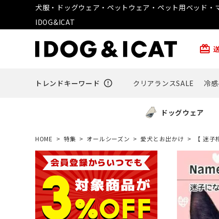
犬服・ドッグウェア・ペットウェア・ペット用ベッド・マ
IDOG&ICAT
card_giftcard
トレンドキーワード
error_outline
クリアランスSALE
冷感
ドッグウェア
HOME
特集
オールシーズン
愛犬とお出かけ
【 迷子札