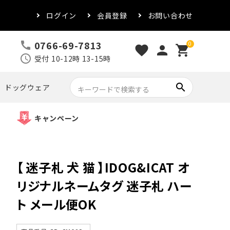
ログイン
会員登録
お問い合わせ
0766-69-7813
call
0
favorite
person
shopping_cart
schedule
受付 10-12時 13-15時
search
ドッグウェア
キャンペーン
【 迷子札 犬 猫 】IDOG&ICAT オ
リジナルネームタグ 迷子札 ハー
ト メール便OK