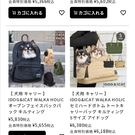
¥
5,366
¥
5,602
会員特別価格
税込
会員特別価格
税込
カゴに入れる
カゴに入れる
【 犬用 キャリー 】
【 犬用 キャリー 】
IDOG&ICAT WALKA HOLIC
IDOG&ICAT WALKA HOLIC
オープンフェイスバックパ
セミハードボトム トートキ
ック キルティング
ャリーバッグ キルティング
Sサイズ アイドッグ
¥
5,830
税込
¥
5,655
¥
6,380
会員特別価格
税込
税込
¥
6,188
会員特別価格
税込