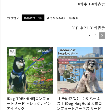
8
件中
1
-
8
件表示
並び替え
価格が安い順
価格が高い順
新着順
31
件中
21
-
31
件表示
1
2
iDog TREKNINE|コンフォ
【 予約商品 】【 犬 ハーネ
ートリード トレックナイン
ス 】iDog HugHold 犬用コ
アイドッグ
ンフォートハーネス リード