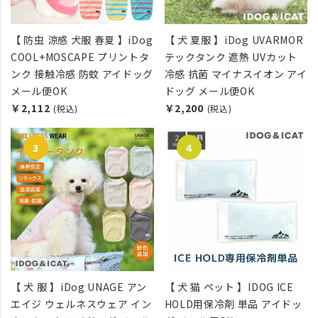
【 防虫 涼感 犬服 春夏 】iDog
【 犬 夏服 】iDog UVARMOR
COOL+MOSCAPE プリントタ
テックタンク 遮熱 UVカット
ンク 接触冷感 防蚊 アイドッグ
冷感 抗菌 マイナスイオン アイ
メール便OK
ドッグ メール便OK
￥2,112
￥2,200
(税込)
(税込)
【 犬 服 】iDog UNAGE アン
【 犬 猫 ペット 】IDOG ICE
エイジ ウェルネスウェア イン
HOLD用保冷剤 単品 アイドッ