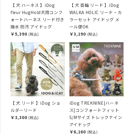
【 犬 ハーネス 】iDog
【 犬 首輪 リード 】iDog
fleur HugHold犬用コンフ
WALKA HOLIC リード・カ
ォートハーネス リード付き
ラーセット アイドッグ メ
撥水 防汚 アイドッグ
ール便OK
￥5,390
￥3,190
(税込)
(税込)
【 犬 リード 】iDog ショ
iDog TREKNINE|ハーネ
ルダーリード
ス|コンフォートフィット
￥3,300
S/Mサイズ トレックナイン
(税込)
アイドッグ
￥6,160
(税込)