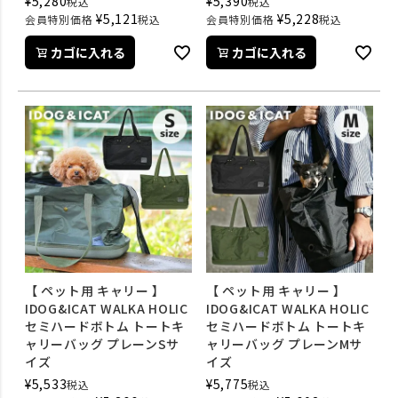
¥
5,280
¥
5,390
税込
税込
¥
5,121
¥
5,228
会員特別価格
税込
会員特別価格
税込
カゴに入れる
カゴに入れる
【 ペット用 キャリー 】
【 ペット用 キャリー 】
IDOG&ICAT WALKA HOLIC
IDOG&ICAT WALKA HOLIC
セミハードボトム トートキ
セミハードボトム トートキ
ャリーバッグ プレーンSサ
ャリーバッグ プレーンMサ
イズ
イズ
¥
5,533
¥
5,775
税込
税込