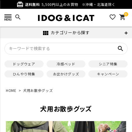
card_giftcard
送料無料
5,500円以上のお買物
※沖縄・北海道除く
0
search
favorite_outline
shopping_cart
カテゴリーから探す
view_module
search
ドッグウェア
冷感ベッド
シニア特集
ひんやり特集
お出かけグッズ
キャンペーン
HOME
犬用お散歩グッズ
犬用お散歩グッズ