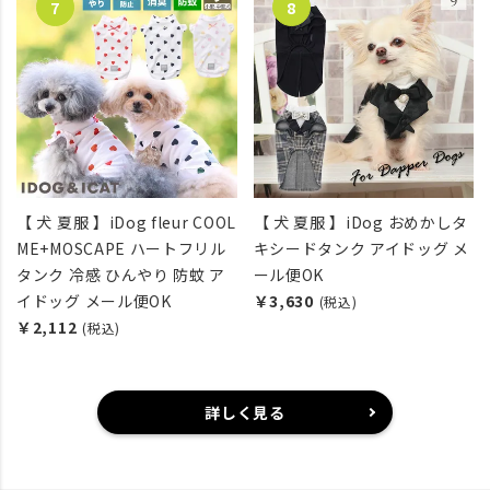
【 犬 夏服 】iDog fleur COOL
【 犬 夏服 】iDog おめかしタ
ME+MOSCAPE ハートフリル
キシードタンク アイドッグ メ
タンク 冷感 ひんやり 防蚊 ア
ール便OK
イドッグ メール便OK
￥3,630
(税込)
￥2,112
(税込)
詳しく見る