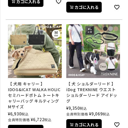
カゴに入れる
カゴに入れる
【 犬用 キャリー 】
【 犬 ショルダーリード 】
IDOG&ICAT WALKA HOLIC
iDog TREKNINE ウエスト
セミハードボトム トートキ
ショルダーリード アイドッ
ャリーバッグ キルティング
グ
Mサイズ
¥
9,350
税込
¥
6,930
¥
9,069
税込
会員特別価格
税込
¥
6,722
会員特別価格
税込
カゴに入れる