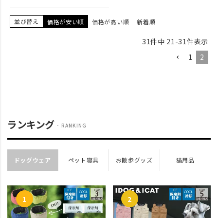
並び替え
価格が安い順
価格が高い順
新着順
31
件中
21
-
31
件表示
1
2
ランキング
RANKING
ドッグウェア
ペット寝具
お散歩グッズ
猫用品