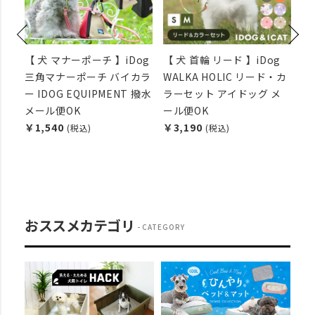
【 犬 マナーポーチ 】iDog
【 犬 首輪 リード 】iDog
i
ン
三角マナーポーチ バイカラ
WALKA HOLIC リード・カ
ー
グ
ー IDOG EQUIPMENT 撥水
ラーセット アイドッグ メ
ア
メール便OK
ール便OK
￥5
￥1,540
￥3,190
(税込)
(税込)
おススメカテゴリ
CATEGORY