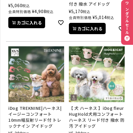
付き 撥水 アイドッグ
¥
5,060
税込
ワンダフルセール
¥
4,908
¥
5,170
会員特別価格
税込
税込
¥
5,014
会員特別価格
税込
カゴに入れる
カゴに入れる
iDog TREKNINE|ハーネス|
【 犬 ハーネス 】iDog fleur
イージーコンフォート
HugHold犬用コンフォート
10mm幅反射リード付 トレ
ハーネス リード付き 撥水 防
ックナイン アイドッグ
汚 アイドッグ