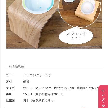
商品詳細
カラー
ピンク系/グリーン系
素材
磁器
サイズ
約15.5×12.5×4.0cm、内径約10.3cm／底面直径約6.7cm
ワンダフルセール
容量
150ml（満水の場合は200ml）
生産国
日本（岐阜県多治見市）