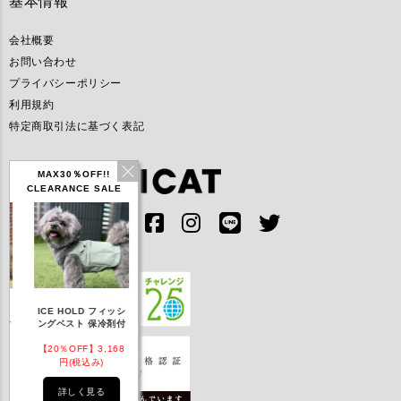
基本情報
会社概要
お問い合わせ
プライバシーポリシー
利用規約
特定商取引法に基づく表記
MAX30％OFF!!
CLEARANCE SALE
IDOG ICE HOLD ネ
LD フィッシ
テックタンク 遮熱
リフレッシングバンダ
ッククーラー 保冷剤
 保冷剤付
UVカット
ナ
付
F】3,168
【20％OFF】1,760
【20％OFF】2,200
【20％OFF】1,144
込み)
円(税込み)
円(税込み)
円(税込み)
く見る
詳しく見る
詳しく見る
詳しく見る