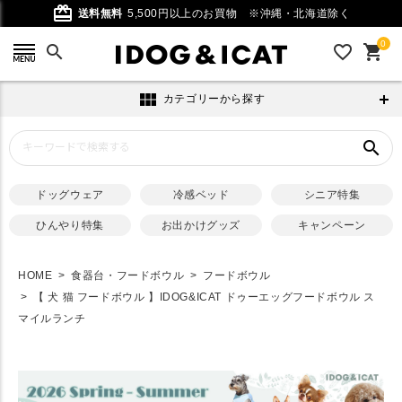
card_giftcard
送料無料
5,500円以上のお買物
※沖縄・北海道除く
0
search
favorite_outline
shopping_cart
view_module
カテゴリーから探す
search
ドッグウェア
冷感ベッド
シニア特集
ひんやり特集
お出かけグッズ
キャンペーン
HOME
食器台・フードボウル
フードボウル
【 犬 猫 フードボウル 】IDOG&ICAT ドゥーエッグフードボウル ス
マイルランチ