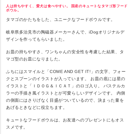
人は持ちやすく、愛犬は食べやすい。 国産のキュートなタマゴ形フード
ボウル。
タマゴのかたちをした、ユニークなフードボウルです。
岐阜県多治見市の陶磁器メーカーさんで、iDogオリジナルデ
ザインを作ってもらいました。
お皿の持ちやすさ、ワンちゃんの安全性を考慮した結果、タ
マゴ型のお皿になりました。
ふちにはスマイルと「COME AND GET IT!」の文字、フォー
クとスプーンのイラストが入っています。 お皿の底には星の
イラストと「ＩＤＯＧ＆ＩＣＡＴ」のロゴ入り。 パステルカ
ラーの手描き風イラストとが可愛らしいデザインです。 内側
の側面にはさりげなく目盛がついているので、決まった量を
あげるときなどに役立ちます。
キュートなフードボウルは、お友達へのプレゼントにもオス
スメです。