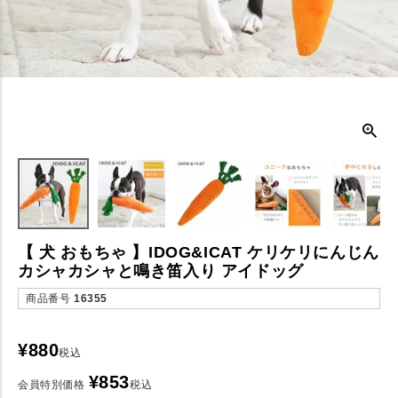
【 犬 おもちゃ 】IDOG&ICAT ケリケリにんじん
カシャカシャと鳴き笛入り アイドッグ
商品番号
16355
¥
880
税込
¥
853
会員特別価格
税込