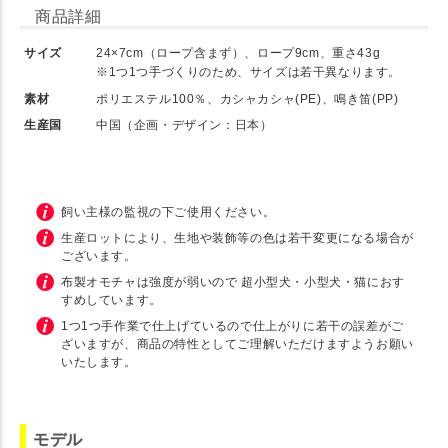
商品詳細
サイズ
24×7cm（ロープ含まず）、ロープ9cm、重さ43g
※1つ1つ手づくりのため、サイズは若干異なります。
素材
ポリエステル100％、カシャカシャ(PE)、鳴き笛(PP)
生産国
中国（企画・デザイン：日本）
飼い主様の監視の下ご使用ください。
生産ロットにより、生地や装飾等の色は若干変更になる場合が
ございます。
布製オモチャは強度が弱いので 超小型犬・小型犬・猫におす
すめしています。
1つ1つ手作業で仕上げているので仕上がりに若干の誤差がご
ざいますが、商品の特性としてご理解いただけますようお願い
いたします。
モデル