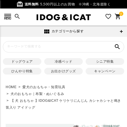
card_giftcard
送料無料
5,500円以上のお買物
※沖縄・北海道除く
0
search
favorite_outline
shopping_cart
view_module
カテゴリーから探す
search
ドッグウェア
冷感ベッド
シニア特集
ひんやり特集
お出かけグッズ
キャンペーン
HOME
愛犬のおもちゃ・知育玩具
犬のおもちゃ｜布製・ぬいぐるみ
【 犬 おもちゃ 】IDOG&ICAT ケリケリにんじん カシャカシャと鳴き
笛入り アイドッグ