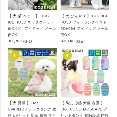
【 犬 猫 ペット 】IDOG
【 犬 ひんやり 】IDOG ICE
ICE HOLD ネッククーラー
HOLD フィッシングベスト
保冷剤付 アイドッグ メール
保冷剤付 アイドッグ メール
便OK
便OK
￥1,760
￥3,168
(税込)
(税込)
【 犬 夏服 】iDog
【 防虫 涼感 犬服 春夏 】
UVARMOR テックタンク 遮
iDog COOL+MOSCAPE プ
熱 UVカット 冷感 抗菌 マイ
リントタンク 接触冷感 防蚊