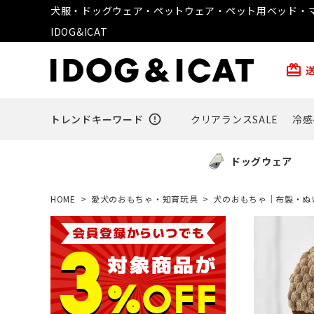
犬服・ドッグウェア・ペットウェア・ペット用ベッド・マ
IDOG&ICAT
card_giftcard
トレンドキーワード
error_outline
クリアランスSALE
冷感
ドッグウェア
HOME
愛犬のおもちゃ・知育玩具
犬のおもちゃ｜布製・ぬ