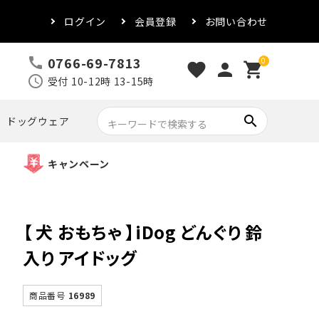
ログイン
会員登録
お問い合わせ
0766-69-7813
call
0
favorite
person
shopping_cart
schedule
受付 10-12時 13-15時
search
ドッグウェア
キャンペーン
【 犬 おもちゃ 】iDog どんぐり 鈴
入り アイドッグ
商品番号
16989