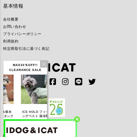
基本情報
会社概要
お問い合わせ
プライバシーポリシー
利用規約
特定商取引法に基づく表記
MAX30％OFF!!
CLEARANCE SALE
IDOG ICE HOLD ネ
ICE HOLD フィッシ
テックタンク 遮熱
リフレッシ
ッククーラー 保冷剤
ングベスト 保冷剤付
UVカット
ナ
付
【20％OFF】3,168
【20％OFF】1,760
【20％OFF】2,200
【20％OFF
円(税込み)
円(税込み)
円(税込み)
円(税