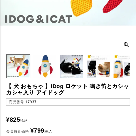
【 犬 おもちゃ 】iDog ロケット 鳴き笛とカシャ
カシャ入り アイドッグ
商品番号
17937
¥
825
税込
¥
799
会員特別価格
税込