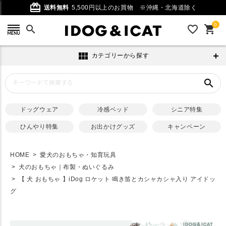
card_giftcard
送料無料
5,500円以上のお買物
※沖縄・北海道除く
0
search
favorite_outline
shopping_cart
view_module
カテゴリーから探す
search
ドッグウェア
冷感ベッド
シニア特集
ひんやり特集
お出かけグッズ
キャンペーン
HOME
愛犬のおもちゃ・知育玩具
犬のおもちゃ｜布製・ぬいぐるみ
【 犬 おもちゃ 】iDog ロケット 鳴き笛とカシャカシャ入り アイドッ
グ