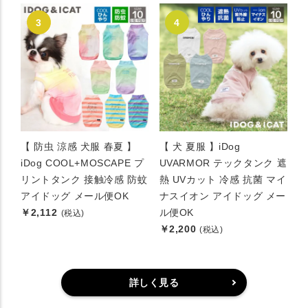
【 防虫 涼感 犬服 春夏 】
【 犬 夏服 】iDog
iDog COOL+MOSCAPE プ
UVARMOR テックタンク 遮
リントタンク 接触冷感 防蚊
熱 UVカット 冷感 抗菌 マイ
アイドッグ メール便OK
ナスイオン アイドッグ メー
￥2,112
ル便OK
(税込)
￥2,200
(税込)
詳しく見る