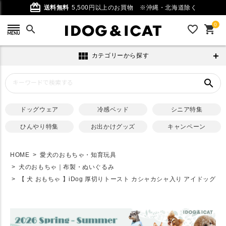
card_giftcard
送料無料
5,500円以上のお買物
※沖縄・北海道除く
0
search
favorite_outline
shopping_cart
view_module
カテゴリーから探す
search
ドッグウェア
冷感ベッド
シニア特集
ひんやり特集
お出かけグッズ
キャンペーン
HOME
愛犬のおもちゃ・知育玩具
犬のおもちゃ｜布製・ぬいぐるみ
【 犬 おもちゃ 】iDog 厚切りトースト カシャカシャ入り アイドッグ