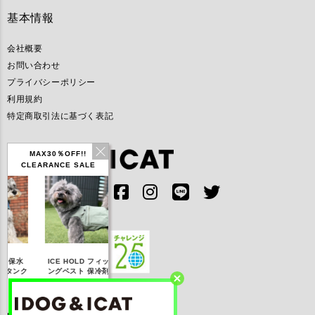
基本情報
会社概要
お問い合わせ
プライバシーポリシー
利用規約
特定商取引法に基づく表記
MAX30％OFF!!
CLEARANCE SALE
IDOG ICE HOLD ネ
ICE HOLD フィッシ
テックタンク 遮熱
リフレッシ
ッククーラー 保冷剤
ングベスト 保冷剤付
UVカット
ナ
付
【20％OFF】3,168
【20％OFF】1,760
【20％OFF】2,200
【20％OFF
円(税込み)
円(税込み)
円(税込み)
円(税