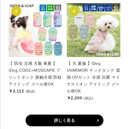
【 防虫 涼感 犬服 春夏 】
【 犬 夏服 】iDog
iDog COOL+MOSCAPE プ
UVARMOR テックタンク 遮
リントタンク 接触冷感 防蚊
熱 UVカット 冷感 抗菌 マイ
アイドッグ メール便OK
ナスイオン アイドッグ メー
￥2,112
ル便OK
(税込)
￥2,200
(税込)
詳しく見る