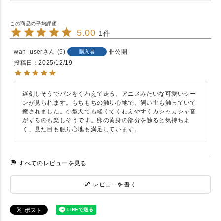
5.00
1
wan_user
5
非公開
購入者
投稿日
2025/12/19
遅刻しそうでパンをくわえて走る、アニメみたいな可愛いシー
ンが見られます。もちもちの触り心地で、飼い主も触っていて
癒されました。小型犬でも軽くてくわえやすくカシャカシャ音
がするのも楽しそうです。卵の黄身の部分を触ると気持ちよ
く、見た目も触り心地も満足しています。
すべてのレビューを見る
レビューを書く