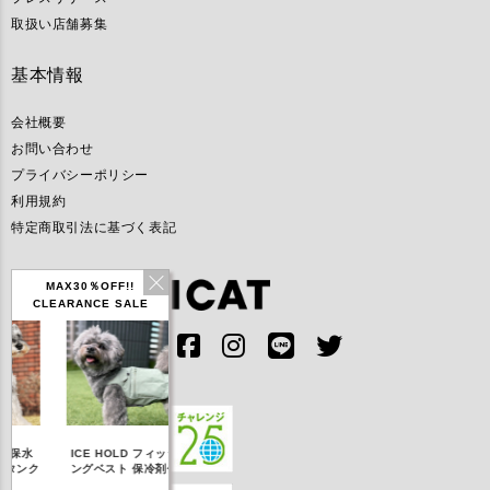
取扱い店舗募集
基本情報
会社概要
お問い合わせ
プライバシーポリシー
利用規約
特定商取引法に基づく表記
MAX30％OFF!!
CLEARANCE SALE
IDOG ICE HOLD ネ
ICE HOLD フィッシ
テックタンク 遮熱
リフレッシ
ッククーラー 保冷剤
ングベスト 保冷剤付
UVカット
ナ
付