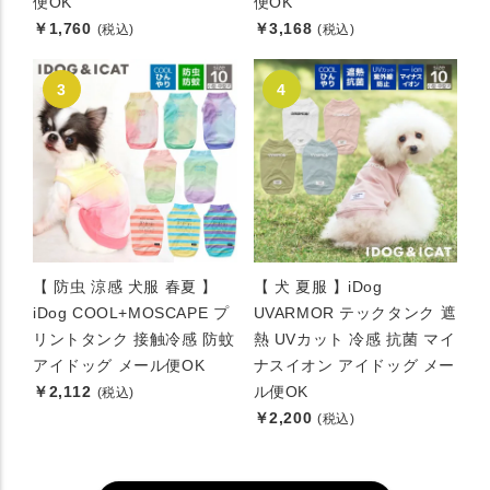
便OK
便OK
￥1,760
￥3,168
(税込)
(税込)
【 防虫 涼感 犬服 春夏 】
【 犬 夏服 】iDog
iDog COOL+MOSCAPE プ
UVARMOR テックタンク 遮
リントタンク 接触冷感 防蚊
熱 UVカット 冷感 抗菌 マイ
アイドッグ メール便OK
ナスイオン アイドッグ メー
￥2,112
ル便OK
(税込)
￥2,200
(税込)