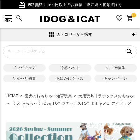
card_giftcard
送料無料
5,500円以上のお買物
※沖縄・北海道除く
0
search
favorite_outline
shopping_cart
view_module
カテゴリーから探す
search
ドッグウェア
冷感ベッド
シニア特集
ひんやり特集
お出かけグッズ
キャンペーン
HOME
愛犬のおもちゃ・知育玩具
犬用玩具｜ラテックスおもちゃ
【 犬 おもちゃ 】iDog TOY ラテックスTOY 水玉キノコ アイドッグ