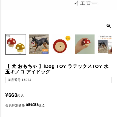
【 犬 おもちゃ 】iDog TOY ラテックスTOY 水
玉キノコ アイドッグ
商品番号
15034
¥
660
税込
¥
640
会員特別価格
税込