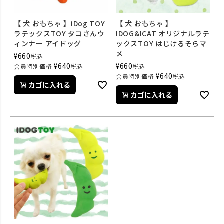
【 犬 おもちゃ 】iDog TOY
【 犬 おもちゃ 】
ラテックスTOY タコさんウ
IDOG&ICAT オリジナルラテ
ィンナー アイドッグ
ックスTOY はじけるそらマ
メ
¥
660
税込
¥
640
¥
660
会員特別価格
税込
税込
¥
640
会員特別価格
税込
カゴに入れる
カゴに入れる