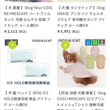
【 犬 夏服 】iDog fleur COOL
【 犬 服 タンクトップ 】iDog
ME+MOSCAPE ハートフリル
UNAGE アンエイジ ウェルネ
タンク 冷感 ひんやり 防蚊 ア
スウェア 背中開きタンク アイ
イドッグ メール便OK
ドッグ メール便OK
￥2,112
￥3,971
(税込)
(税込)
【 犬 猫 ペット 】IDOG ICE
【 防虫 涼感 犬服 春夏 】iDog
HOLD用保冷剤 単品 アイドッ
COOL+MOSCAPE ロゴプリン
グ メール便OK
トメッシュTシャツ 接触冷感