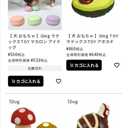
【 犬 おもちゃ 】iDog ラテ
【 犬 おもちゃ 】iDog TOY
ックスTOY マカロン アイド
ラテックスTOY アボカド
ッグ
¥
660
税込
¥
550
¥
640
税込
会員特別価格
税込
¥
533
会員特別価格
税込
カゴに入れる
在庫切れ
カゴに入れる