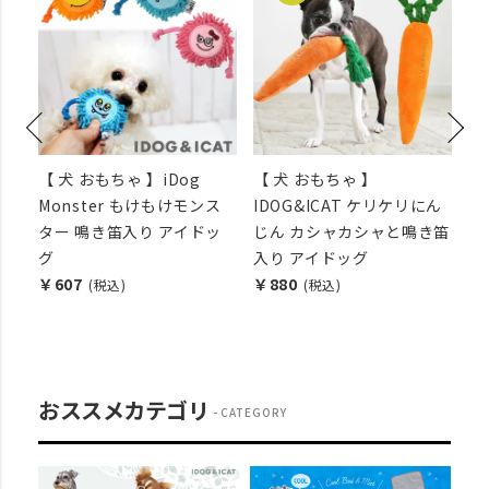
カラ
【 犬 おもちゃ 】iDog
【 犬 おもちゃ 】
【
り
Monster もけもけモンス
IDOG&ICAT ケリケリにん
マ
ター 鳴き笛入り アイドッ
じん カシャカシャと鳴き笛
ッ
グ
入り アイドッグ
￥
￥607
￥880
(税込)
(税込)
おススメカテゴリ
CATEGORY