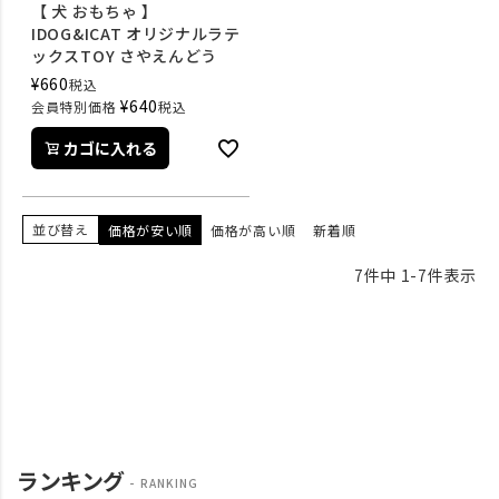
【 犬 おもちゃ 】
IDOG&ICAT オリジナルラテ
ックスTOY さやえんどう
¥
660
税込
¥
640
会員特別価格
税込
カゴに入れる
並び替え
価格が安い順
価格が高い順
新着順
7
件中
1
-
7
件表示
ランキング
RANKING