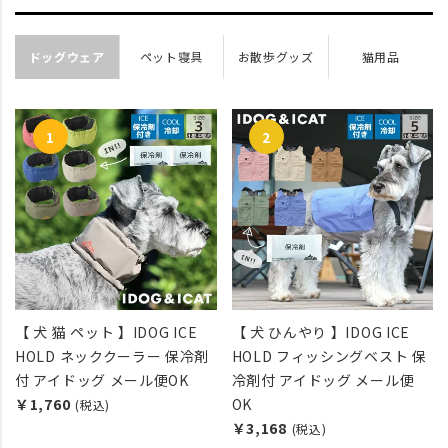
ドッグウェア
ペット寝具
お散歩グッズ
猫用品
【 犬 猫 ペット 】IDOG ICE
【 犬 ひんやり 】IDOG ICE
HOLD ネッククーラー 保冷剤
HOLD フィッシングベスト 保
付 アイドッグ メール便OK
冷剤付 アイドッグ メール便
￥1,760
OK
(税込)
￥3,168
(税込)