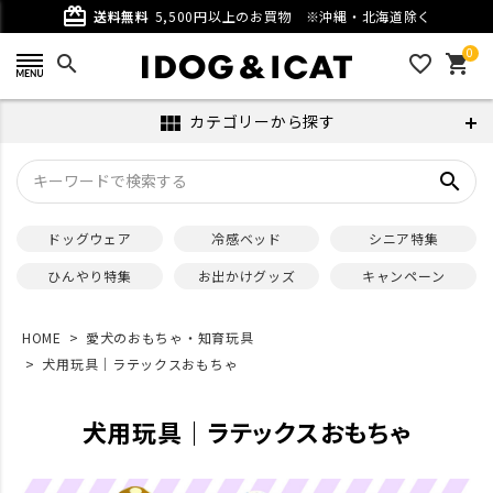
card_giftcard
送料無料
5,500円以上のお買物
※沖縄・北海道除く
0
search
favorite_outline
shopping_cart
カテゴリーから探す
view_module
search
ドッグウェア
冷感ベッド
シニア特集
ひんやり特集
お出かけグッズ
キャンペーン
HOME
愛犬のおもちゃ・知育玩具
犬用玩具｜ラテックスおもちゃ
犬用玩具｜ラテックスおもちゃ