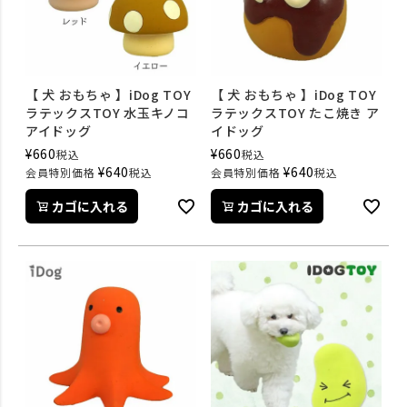
【 犬 おもちゃ 】iDog TOY
【 犬 おもちゃ 】iDog TOY
ラテックスTOY 水玉キノコ
ラテックスTOY たこ焼き ア
アイドッグ
イドッグ
¥
660
¥
660
税込
税込
¥
640
¥
640
会員特別価格
税込
会員特別価格
税込
カゴに入れる
カゴに入れる