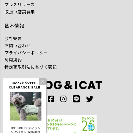
プレスリリース
取扱い店舗募集
基本情報
会社概要
お問い合わせ
プライバシーポリシー
利用規約
特定商取引法に基づく表記
MAX30％OFF!!
CLEARANCE SALE
IDOG ICE HOLD ネ
ICE HOLD フィッシ
テックタンク 遮熱
リフレッシ
ッククーラー 保冷剤
ングベスト 保冷剤付
UVカット
ダナ