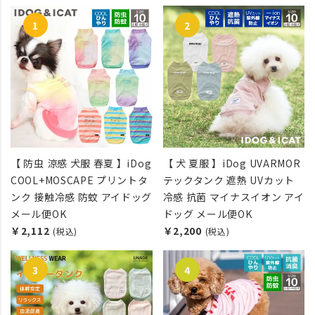
【 防虫 涼感 犬服 春夏 】iDog
【 犬 夏服 】iDog UVARMOR
COOL+MOSCAPE プリントタ
テックタンク 遮熱 UVカット
ンク 接触冷感 防蚊 アイドッグ
冷感 抗菌 マイナスイオン アイ
メール便OK
ドッグ メール便OK
￥2,112
￥2,200
(税込)
(税込)