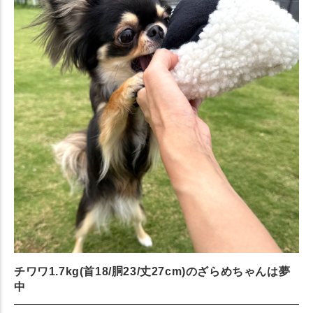
チワワ1.7kg(首18/胴23/丈27cm)のざらめちゃんは夢
中