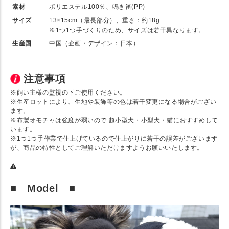
素材
ポリエステル100％、鳴き笛(PP)
サイズ
13×15cm（最長部分）、重さ：約18g
※1つ1つ手づくりのため、サイズは若干異なります。
生産国
中国（企画・デザイン：日本）
注意事項
※飼い主様の監視の下ご使用ください。
※生産ロットにより、生地や装飾等の色は若干変更になる場合がござい
ます。
※布製オモチャは強度が弱いので 超小型犬・小型犬・猫におすすめして
います。
※1つ1つ手作業で仕上げているので仕上がりに若干の誤差がございます
が、商品の特性としてご理解いただけますようお願いいたします。
■ Model ■