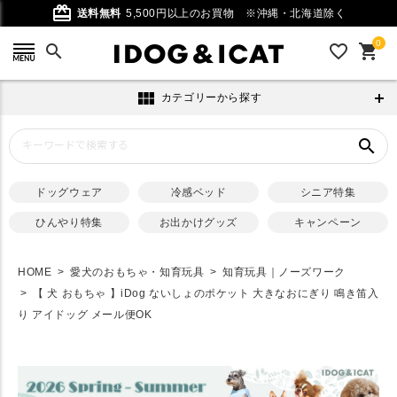
card_giftcard
送料無料
5,500円以上のお買物
※沖縄・北海道除く
0
search
favorite_outline
shopping_cart
view_module
カテゴリーから探す
search
ドッグウェア
冷感ベッド
シニア特集
ひんやり特集
お出かけグッズ
キャンペーン
HOME
愛犬のおもちゃ・知育玩具
知育玩具｜ノーズワーク
【 犬 おもちゃ 】iDog ないしょのポケット 大きなおにぎり 鳴き笛入
り アイドッグ メール便OK