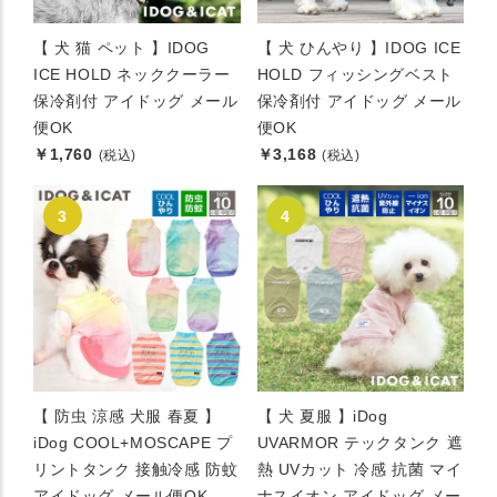
【 犬 猫 ペット 】IDOG
【 犬 ひんやり 】IDOG ICE
ICE HOLD ネッククーラー
HOLD フィッシングベスト
保冷剤付 アイドッグ メール
保冷剤付 アイドッグ メール
便OK
便OK
￥1,760
￥3,168
(税込)
(税込)
【 防虫 涼感 犬服 春夏 】
【 犬 夏服 】iDog
iDog COOL+MOSCAPE プ
UVARMOR テックタンク 遮
リントタンク 接触冷感 防蚊
熱 UVカット 冷感 抗菌 マイ
アイドッグ メール便OK
ナスイオン アイドッグ メー