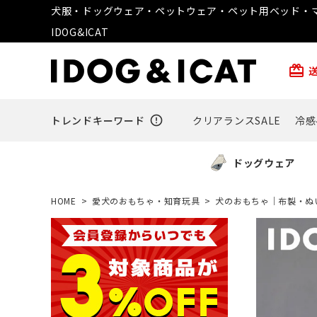
犬服・ドッグウェア・ペットウェア・ペット用ベッド・マ
IDOG&ICAT
card_giftcard
トレンドキーワード
error_outline
クリアランスSALE
冷感
ドッグウェア
HOME
愛犬のおもちゃ・知育玩具
犬のおもちゃ｜布製・ぬ