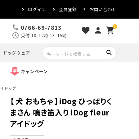
ログイン
会員登録
お問い合わせ
0766-69-7813
call
0
favorite
person
shopping_cart
schedule
受付 10-12時 13-15時
search
ドッグウェア
キャンペーン
 アイドッグ
【 犬 おもちゃ 】iDog ひっぱりく
まさん 鳴き笛入り iDog fleur
アイドッグ