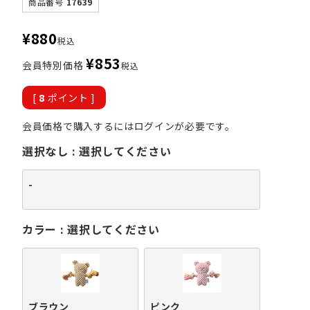
商品番号
17639
¥
880
税込
¥
853
会員特別価格
税込
[
8
ポイント ]
会員価格で購入するにはログインが必要です。
選択なし
選択してください
-
カラー
選択してください
ブラウン
ピンク