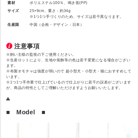
素材
ポリエステル100％、鳴き笛(PP)
サイズ
25×9cm、重さ：約34g
※1つ1つ手づくりのため、サイズは若干異なります。
生産国
中国（企画・デザイン：日本）
注意事項
※飼い主様の監視の下ご使用ください。
※生産ロットにより、生地や装飾等の色は若干変更になる場合がござい
ます。
※布製オモチャは強度が弱いので 超小型犬・小型犬・猫におすすめして
います。
※1つ1つ手作業で仕上げているので仕上がりに若干の誤差がございます
が、商品の特性としてご理解いただけますようお願いいたします。
■ Model ■