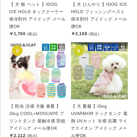
【 犬 猫 ペット 】IDOG
【 犬 ひんやり 】IDOG ICE
ICE HOLD ネッククーラー
HOLD フィッシングベスト
保冷剤付 アイドッグ メール
保冷剤付 アイドッグ メール
便OK
便OK
￥1,760
￥3,168
(税込)
(税込)
【 防虫 涼感 犬服 春夏 】
【 犬 夏服 】iDog
iDog COOL+MOSCAPE プ
UVARMOR テックタンク 遮
リントタンク 接触冷感 防蚊
熱 UVカット 冷感 抗菌 マイ
アイドッグ メール便OK
ナスイオン アイドッグ メー
￥2,112
ル便OK
(税込)