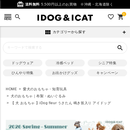
card_giftcard
送料無料
5,500円以上のお買物
※沖縄・北海道除く
0
search
favorite_outline
shopping_cart
view_module
カテゴリーから探す
search
ドッグウェア
冷感ベッド
シニア特集
ひんやり特集
お出かけグッズ
キャンペーン
HOME
愛犬のおもちゃ・知育玩具
犬のおもちゃ｜布製・ぬいぐるみ
【 犬 おもちゃ 】iDog fleur うさたん 鳴き笛入り アイドッグ