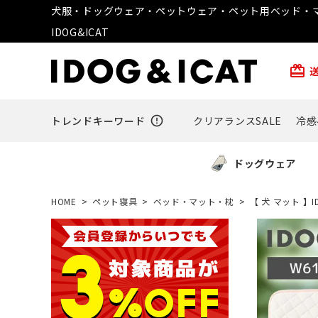
犬服・ドッグウェア・ペットウェア・ペット用ベッド・マ
IDOG&ICAT
card_giftcard
トレンドキーワード
error_outline
クリアランスSALE
冷感
ドッグウェア
HOME
ペット寝具
ベッド・マット・枕
【 犬 マット 】