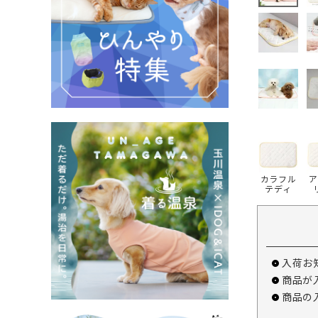
カラフル
ア
テディ
入荷お
商品が
商品の