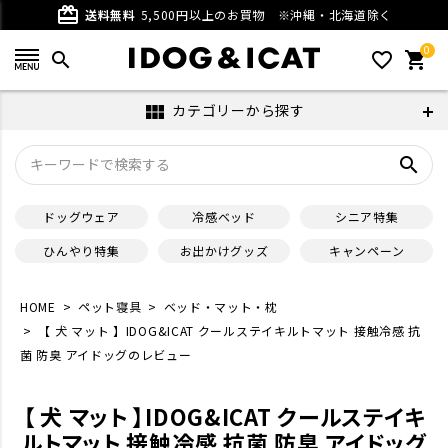
card_giftcard
送料無料
5,500円以上のお買物
※沖縄・北海道除く
0
search
favorite_outline
shopping_cart
カテゴリーから探す
view_module
search
ドッグウェア
冷感ベッド
シニア特集
ひんやり特集
お出かけグッズ
キャンペーン
HOME
ペット寝具
ベッド・マット・枕
【 犬 マット 】IDOG&ICAT クールステイキルトマット 接触冷感 抗
菌 防臭 アイドッグのレビュー
【 犬 マット 】IDOG&ICAT クールステイキ
ルトマット 接触冷感 抗菌 防臭 アイドッグ