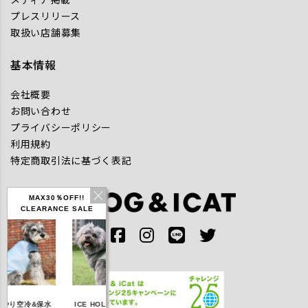
プレスリリース
取扱い店舗募集
基本情報
会社概要
お問い合わせ
プライバシーポリシー
利用規約
特定商取引法に基づく表記
MAX30％OFF!!
CLEARANCE SALE
IDOG ICE HOLD ネ
り空冷&保水
ICE HOLD フィッシ
テックタンク 遮