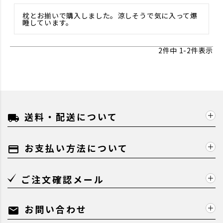
枕とお揃いで購入しました。涼しそうで気に入って爆
睡しています。
2
件中
1
-
2
件表示
送料・配送について
local_shipping
お支払い方法について
payment
ご注文確認メール
お問い合わせ
mail