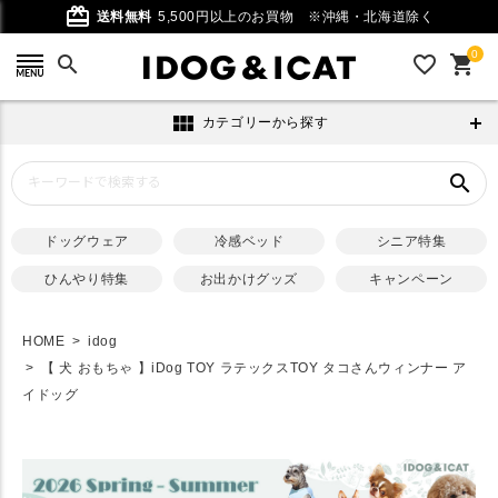
card_giftcard
送料無料
5,500円以上のお買物
※沖縄・北海道除く
0
search
favorite_outline
shopping_cart
view_module
カテゴリーから探す
search
ドッグウェア
冷感ベッド
シニア特集
ひんやり特集
お出かけグッズ
キャンペーン
HOME
idog
【 犬 おもちゃ 】iDog TOY ラテックスTOY タコさんウィンナー ア
イドッグ