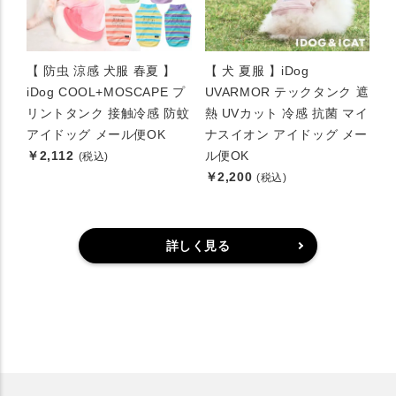
【 防虫 涼感 犬服 春夏 】
【 犬 夏服 】iDog
iDog COOL+MOSCAPE プ
UVARMOR テックタンク 遮
リントタンク 接触冷感 防蚊
熱 UVカット 冷感 抗菌 マイ
アイドッグ メール便OK
ナスイオン アイドッグ メー
￥2,112
ル便OK
(税込)
￥2,200
(税込)
詳しく見る