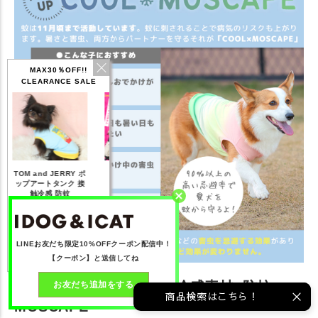
MAX30％OFF!!
CLEARANCE SALE
もっと見る
LINEお友だち限定10%OFFクーポン配信中！
【クーポン】と送信してね
暑い季節も快適に！接触冷感素材+防蚊
お友だち追加をする
商品検索はこちら！
MOSCAPE