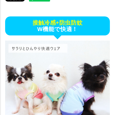
接触冷感+防虫防蚊
W機能で快適！