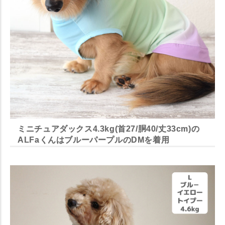
ミニチュアダックス4.3kg(首27/胴40/丈33cm)の
ALFaくんはブルーパープルのDMを着用