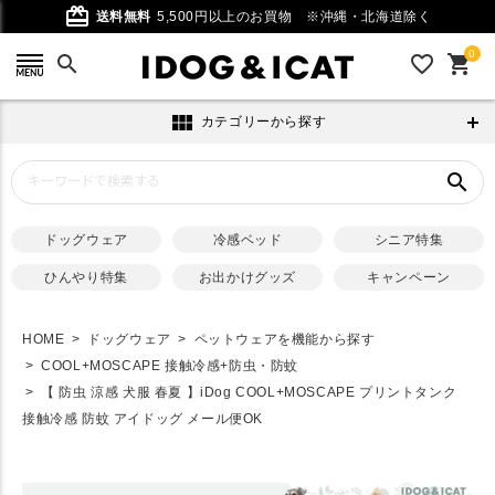
card_giftcard
送料無料
5,500円以上のお買物
※沖縄・北海道除く
0
search
favorite_outline
shopping_cart
view_module
カテゴリーから探す
search
ドッグウェア
冷感ベッド
シニア特集
ひんやり特集
お出かけグッズ
キャンペーン
HOME
ドッグウェア
ペットウェアを機能から探す
COOL+MOSCAPE 接触冷感+防虫・防蚊
【 防虫 涼感 犬服 春夏 】iDog COOL+MOSCAPE プリントタンク
接触冷感 防蚊 アイドッグ メール便OK