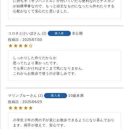
に持ち手（サブハンドル）が付いていたら便利なのとナスカン
が結構華奢なので、もっと頑丈なものになったら外れたりする
心配がなくて安心だと思いました。
コロネとけいぽ
2
非公開
購入者
投稿日
2025/07/30
しっかりした作りだからか

思ってたより重かったです。

でも肩にかければそこまで気になりません。

これからお散歩で使うのが楽しみです。
マリンブルー
2
10歳未満
購入者
投稿日
2025/06/25
小学生２年の男の子が楽にお散歩できるようになり喜んでおり
ます。両手が使えて、安心です。