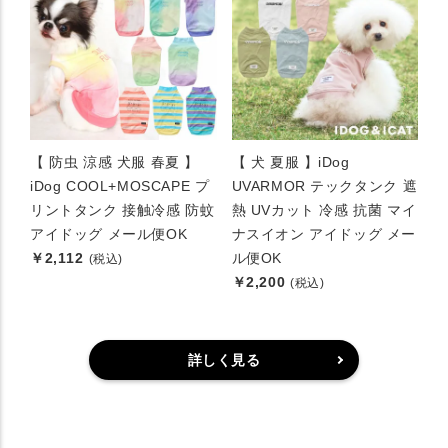
【 防虫 涼感 犬服 春夏 】
【 犬 夏服 】iDog
iDog COOL+MOSCAPE プ
UVARMOR テックタンク 遮
リントタンク 接触冷感 防蚊
熱 UVカット 冷感 抗菌 マイ
アイドッグ メール便OK
ナスイオン アイドッグ メー
￥2,112
ル便OK
(税込)
￥2,200
(税込)
詳しく見る