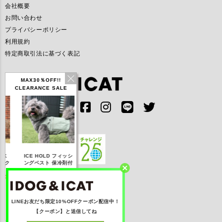
会社概要
お問い合わせ
プライバシーポリシー
利用規約
特定商取引法に基づく表記
MAX30％OFF!!
CLEARANCE SALE
IDOG ICE HOLD ネ
LD フィッシ
テックタンク 遮熱
リフレッシングバンダ
ッククーラー 保冷剤
 保冷剤付
UVカット
ナ
付
F】3,168
【20％OFF】1,760
【20％OFF】2,200
【20％OFF】1,144
込み)
円(税込み)
円(税込み)
円(税込み)
く見る
詳しく見る
詳しく見る
詳しく見る
LINEお友だち限定10%OFFクーポン配信中！
【クーポン】と送信してね