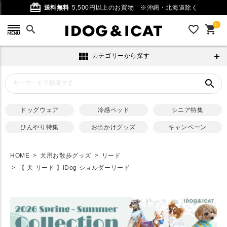
card_giftcard
送料無料
5,500円以上のお買物
※沖縄・北海道除く
0
search
favorite_outline
shopping_cart
view_module
カテゴリーから探す
search
ドッグウェア
冷感ベッド
シニア特集
ひんやり特集
お出かけグッズ
キャンペーン
HOME
犬用お散歩グッズ
リード
【 犬 リード 】iDog ショルダーリード