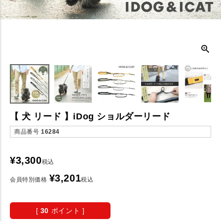
【 犬 リード 】iDog ショルダーリード
商品番号
16284
¥
3,300
税込
¥
3,201
会員特別価格
税込
[
30
ポイント ]