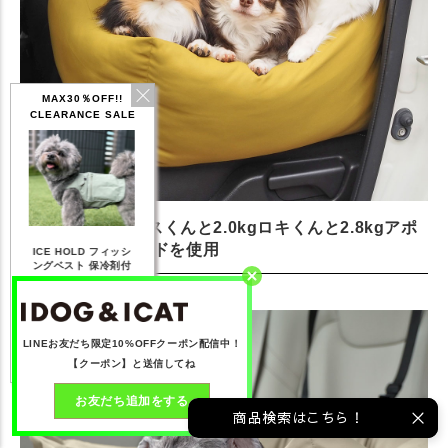
MAX30％OFF!!
CLEARANCE SALE
左から2.7kgマルスくんと2.0kgロキくんと2.8kgアポ
IDOG ICE HOLD ネ
ロくんはマスタードを使用
ィッシ
テックタンク 遮熱
リフレッシングバンダ
ひ
ッククーラー 保冷剤
剤付
UVカット
ナ
付
68
【20％OFF】1,760
【20％OFF】2,200
【20％OFF】1,144
【
円(税込み)
円(税込み)
円(税込み)
詳しく見る
詳しく見る
詳しく見る
LINEお友だち限定10%OFFクーポン配信中！
【クーポン】と送信してね
お友だち追加をする
商品検索はこちら！