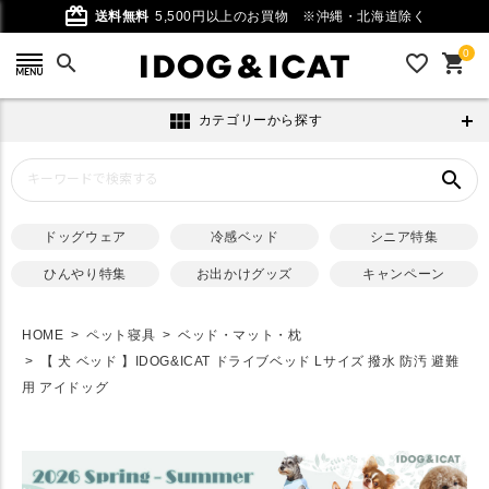
card_giftcard
送料無料
5,500円以上のお買物
※沖縄・北海道除く
0
search
favorite_outline
shopping_cart
view_module
カテゴリーから探す
search
ドッグウェア
冷感ベッド
シニア特集
ひんやり特集
お出かけグッズ
キャンペーン
HOME
ペット寝具
ベッド・マット・枕
【 犬 ベッド 】IDOG&ICAT ドライブベッド Lサイズ 撥水 防汚 避難
用 アイドッグ