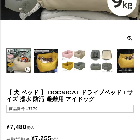
【 犬 ベッド 】IDOG&ICAT ドライブベッド Lサ
イズ 撥水 防汚 避難用 アイドッグ
商品番号
17370
¥
7,480
税込
¥
7,255
会員特別価格
税込