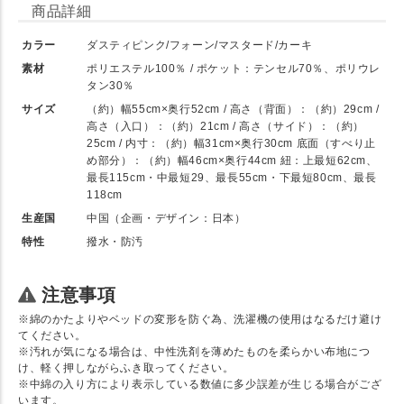
商品詳細
カラー
ダスティピンク/フォーン/マスタード/カーキ
素材
ポリエステル100％ / ポケット：テンセル70％、ポリウレ
タン30％
サイズ
（約）幅55cm×奥行52cm / 高さ（背面）：（約）29cm /
高さ（入口）：（約）21cm / 高さ（サイド）：（約）
25cm / 内寸：（約）幅31cm×奥行30cm 底面（すべり止
め部分）：（約）幅46cm×奥行44cm 紐：上最短62cm、
最長115cm・中最短29、最長55cm・下最短80cm、最長
118cm
生産国
中国（企画・デザイン：日本）
特性
撥水・防汚
注意事項
※綿のかたよりやベッドの変形を防ぐ為、洗濯機の使用はなるだけ避け
てください。
※汚れが気になる場合は、中性洗剤を薄めたものを柔らかい布地につ
け、軽く押しながらふき取ってください。
※中綿の入り方により表示している数値に多少誤差が生じる場合がござ
います。