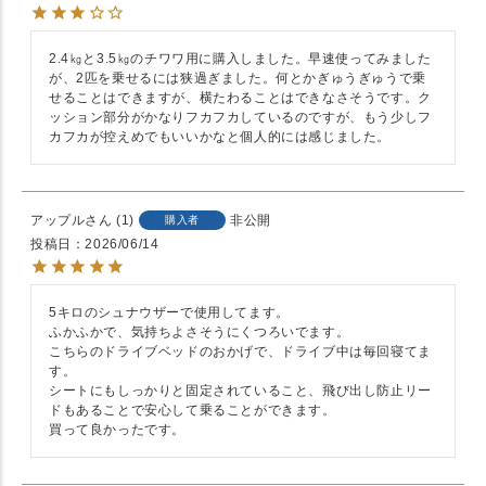
2.4㎏と3.5㎏のチワワ用に購入しました。早速使ってみました
が、2匹を乗せるには狭過ぎました。何とかぎゅうぎゅうで乗
せることはできますが、横たわることはできなさそうです。ク
ッション部分がかなりフカフカしているのですが、もう少しフ
カフカが控えめでもいいかなと個人的には感じました。
アップル
1
非公開
購入者
投稿日
2026/06/14
5キロのシュナウザーで使用してます。

ふかふかで、気持ちよさそうにくつろいでます。

こちらのドライブベッドのおかげで、ドライブ中は毎回寝てま
す。

シートにもしっかりと固定されていること、飛び出し防止リー
ドもあることで安心して乗ることができます。

買って良かったです。