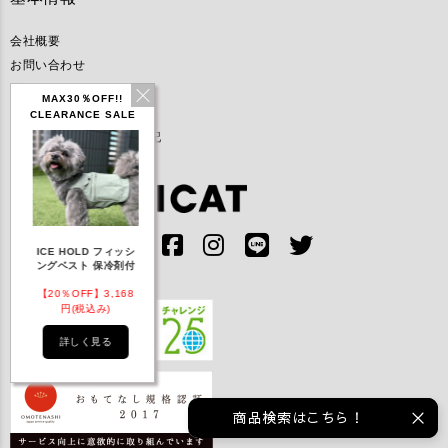
会社概要
お問い合わせ
プライバシーポリシー
MAX30％OFF!!
利用規約
CLEARANCE SALE
特定商取引法に基づく表記
IDOG ICE HOLD ネ
 フィッシ
テックタンク 遮熱
リフレッシングバンダ
ッククーラー 保冷剤
保冷剤付
UVカット
ナ
付
,168
【20％OFF】1,760
【20％OFF】2,200
【20％OFF】1,144
)
円(税込み)
円(税込み)
円(税込み)
る
詳しく見る
詳しく見る
詳しく見る
商品検索はこちら！