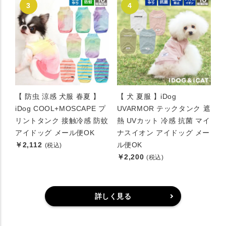
【 防虫 涼感 犬服 春夏 】
【 犬 夏服 】iDog
iDog COOL+MOSCAPE プ
UVARMOR テックタンク 遮
リントタンク 接触冷感 防蚊
熱 UVカット 冷感 抗菌 マイ
アイドッグ メール便OK
ナスイオン アイドッグ メー
￥2,112
ル便OK
(税込)
￥2,200
(税込)
詳しく見る