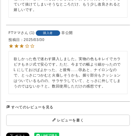
ていて抜けてしまいそうなところだけ、もう少し改良されると
嬉しいです。
FTママ
1
非公開
購入者
投稿日
2025/03/30
欲しかった色で迷わす購入しました。実物の色もキレイでカラ
ビナもネジ式で安心です。ただ、今までの幅より細かったので
L にしておけばよかった、と後悔……😢あと、ナイロンなの
で、とっさにつかむと火傷しそうかも。握り部分もクッション
はついているものの、サラサラしていて、とっさに外してしま
うのではないか？と。数回使用しただけの感想です。
すべてのレビューを見る
レビューを書く