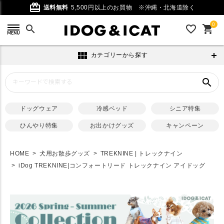
card_giftcard
送料無料
5,500円以上のお買物
※沖縄・北海道除く
0
search
favorite_outline
shopping_cart
view_module
カテゴリーから探す
search
ドッグウェア
冷感ベッド
シニア特集
ひんやり特集
お出かけグッズ
キャンペーン
HOME
犬用お散歩グッズ
TREKNINE | トレックナイン
iDog TREKNINE|コンフォートリード トレックナイン アイドッグ