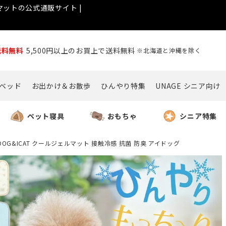
ットの公式通販サイト |
送料無料
5,500円以上のお買上で送料無料
※北海道と沖縄を除く
ベッド
お出かけ＆お散歩
ひんやり特集
UNAGE シニア向け
ペット寝具
おもちゃ
シニア特集
IDOG&ICAT クールジェルマット 接触冷感 抗菌 防臭 アイドッグ