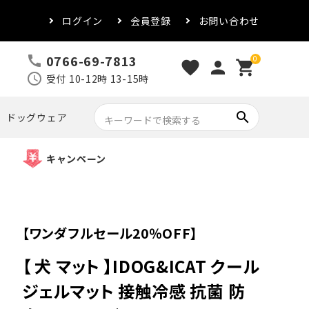
ログイン
会員登録
お問い合わせ
0766-69-7813
call
0
favorite
person
shopping_cart
schedule
受付 10-12時 13-15時
search
ドッグウェア
キャンペーン
【ワンダフルセール20％OFF】
【 犬 マット 】IDOG&ICAT クール
ジェルマット 接触冷感 抗菌 防