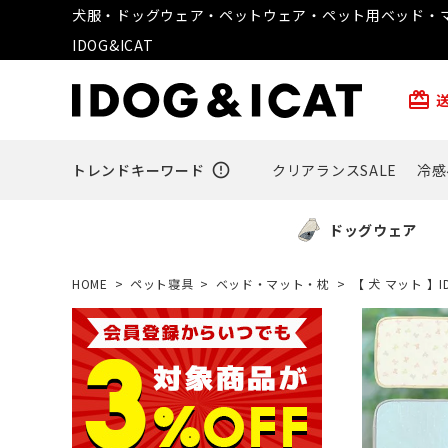
犬服・ドッグウェア・ペットウェア・ペット用ベッド・マ
IDOG&ICAT
card_giftcard
トレンドキーワード
error_outline
クリアランスSALE
冷感
ドッグウェア
HOME
ペット寝具
ベッド・マット・枕
【 犬 マット 】