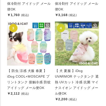
保冷剤付 アイドッグ メール
保冷剤付 アイドッグ メール
便OK
便OK
￥1,760
￥3,168
(税込)
(税込)
【 防虫 涼感 犬服 春夏 】
【 犬 夏服 】iDog
iDog COOL+MOSCAPE プ
UVARMOR テックタンク 遮
リントタンク 接触冷感 防蚊
熱 UVカット 冷感 抗菌 マイ
アイドッグ メール便OK
ナスイオン アイドッグ メー
￥2,112
ル便OK
(税込)
￥2,200
(税込)