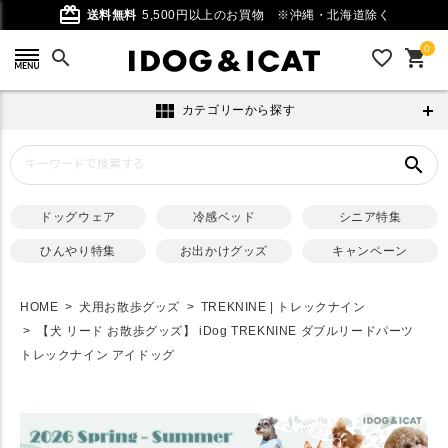
card_giftcard
送料無料
5,500円以上のお買物
※沖縄・北海道除く
0
search
favorite_outline
shopping_cart
view_module
カテゴリーから探す
search
ドッグウェア
冷感ベッド
シニア特集
ひんやり特集
お出かけグッズ
キャンペーン
HOME
犬用お散歩グッズ
TREKNINE | トレックナイン
【犬 リード お散歩グッズ】 iDog TREKNINE ダブルリードパーツ
トレックナイン アイドッグ