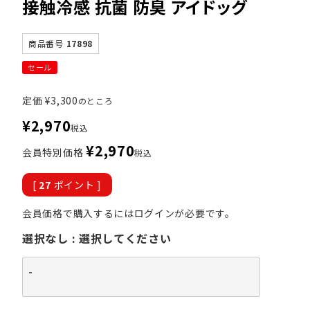
接触冷感 抗菌 防臭 アイドッグ
商品番号
17898
セール
定価
¥
3,300
のところ
¥
2,970
税込
¥
2,970
会員特別価格
税込
[
27
ポイント ]
会員価格で購入するにはログインが必要です。
選択なし
選択してください
-