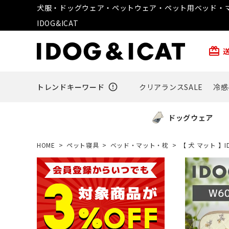
犬服・ドッグウェア・ペットウェア・ペット用ベッド・マ
IDOG&ICAT
card_giftcard
トレンドキーワード
error_outline
クリアランスSALE
冷感
ドッグウェア
HOME
ペット寝具
ベッド・マット・枕
【 犬 マット 】