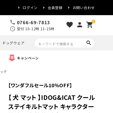
ログイン
会員登録
お問い合わせ
0766-69-7813
call
0
favorite
person
shopping_cart
schedule
受付 10-12時 13-15時
search
ドッグウェア
キャンペーン
ドッグ
【ワンダフルセール10％OFF】
【 犬 マット 】IDOG&ICAT クール
ステイキルトマット キャラクター