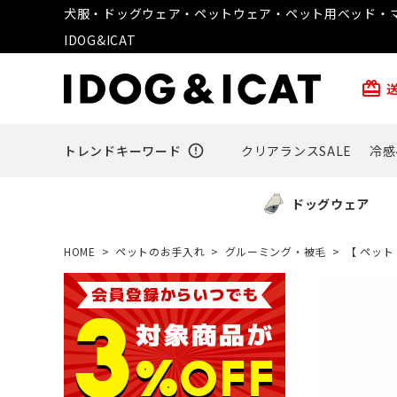
犬服・ドッグウェア・ペットウェア・ペット用ベッド・マ
IDOG&ICAT
card_giftcard
トレンドキーワード
error_outline
クリアランスSALE
冷感
ドッグウェア
HOME
ペットのお手入れ
グルーミング・被毛
【 ペット 