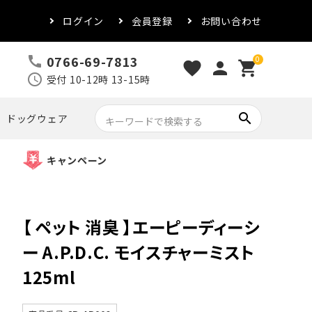
ログイン
会員登録
お問い合わせ
0766-69-7813
call
0
favorite
person
shopping_cart
schedule
受付 10-12時 13-15時
search
ドッグウェア
キャンペーン
【 ペット 消臭 】エーピーディーシ
ー A.P.D.C. モイスチャーミスト
125ml