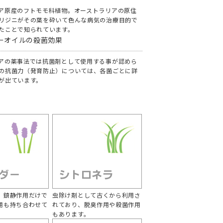
ア原産のフトモモ科植物。オーストラリアの原住
リジニがその葉を砕いて色んな病気の治療目的で
たことで知られています。
ーオイルの殺菌効果
アの薬事法では抗菌剤として使用する事が認めら
の抗菌力（発育防止）については、各菌ごとに詳
が出ています。
、鎮静作用だけで
虫除け剤として古くから利用さ
用も持ち合わせて
れており、脱臭作用や殺菌作用
もあります。