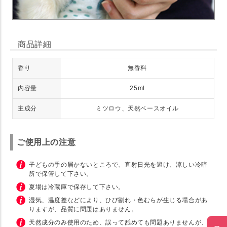
商品詳細
香り
無香料
内容量
25ml
主成分
ミツロウ、天然ベースオイル
ご使用上の注意
子どもの手の届かないところで、直射日光を避け、涼しい冷暗
所で保管して下さい。
夏場は冷蔵庫で保存して下さい。
湿気、温度差などにより、ひび割れ・色むらが生じる場合があ
りますが、品質に問題はありません。
天然成分のみ使用のため、誤って舐めても問題ありませんが、