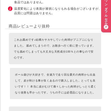
ワンダフルセール
食品ではありません。
温度変化により表面が液状になりもれる場合がございますが、
品質には問題はありません。
商品レビューより抜粋
これお薦めです♪結構カサカサしていた肉球がプニプニになり
ました。 舐めてしまうので、お散歩へ行く前に塗っています。
でも舐めてしまっても大丈夫な天然成分100％との事なので安
心です。
ボール遊びが大好きで、全速力で走り回る愛犬の肉球から出血
して、皮が剥ける事が良くあるので購入しました。とっても良
いです！！ 本当に皮がむけて痛々しかった肉球がしっとり柔く
なり改善も早かったです。うちの子には必需品になりました。