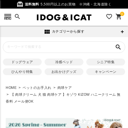
card_giftcard
送料無料
5,500円以上のお買物
※沖縄・北海道除く
0
search
favorite_outline
shopping_cart
view_module
カテゴリーから探す
search
ドッグウェア
冷感ベッド
シニア特集
ひんやり特集
お出かけグッズ
キャンペーン
HOME
ペットのお手入れ
肉球ケア
【 肉球クリーム 犬 猫 肉球ケア 】キゾウ KIZOW ハニークリーム 無
香料 メール便OK