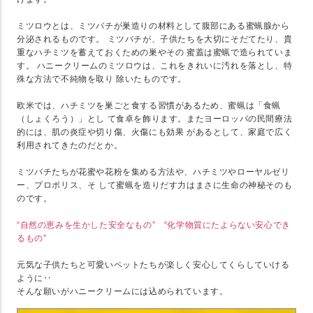
ミツロウとは、ミツバチが巣造りの材料として腹部にある蜜蝋腺から
分泌されるものです。 ミツバチが、子供たちを大切にそだてたり、貴
重なハチミツを蓄えておくための巣やその 蜜蓋は蜜蝋で造られていま
す。 ハニークリームのミツロウは、これをきれいに汚れを落とし、特
殊な方法で不純物を取り 除いたものです。
欧米では、ハチミツを巣ごと食する習慣があるため、蜜蝋は「食蝋
（しょくろう）」とし て食卓を飾ります。またヨーロッパの民間療法
的には、肌の炎症や切り傷、火傷にも効果 があるとして、家庭で広く
利用されてきたのだとか。
ミツバチたちが花蜜や花粉を集める方法や、ハチミツやローヤルゼリ
ー、プロポリス、そ して蜜蝋を造りだす力はまさに生命の神秘そのも
のです。
“自然の恵みを生かした安全なもの” “化学物質にたよらない安心でき
るもの”
元気な子供たちと可愛いペットたちが楽しく安心してくらしていける
ように‥
そんな願いがハニークリームには込められています。