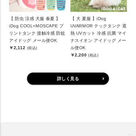
【 防虫 涼感 犬服 春夏 】
【 犬 夏服 】iDog
iDog COOL+MOSCAPE プ
UVARMOR テックタンク 遮
リントタンク 接触冷感 防蚊
熱 UVカット 冷感 抗菌 マイ
アイドッグ メール便OK
ナスイオン アイドッグ メー
￥2,112
ル便OK
(税込)
￥2,200
(税込)
詳しく見る