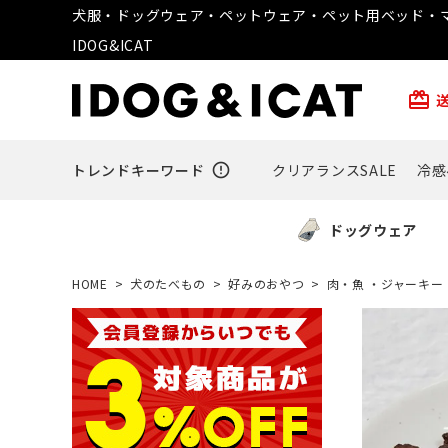
犬服・ドッグウェア・ペットウェア・ペット用ベッド・マ
IDOG&ICAT
card_giftcard
トレンドキーワード
error_outline
クリアランスSALE
冷感
ドッグウェア
HOME
犬のたべもの
好みのおやつ
肉・魚 ・ジャーキー