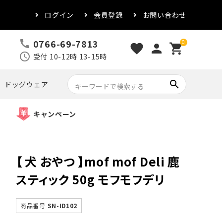
ログイン
会員登録
お問い合わせ
0766-69-7813
call
0
favorite
person
shopping_cart
schedule
受付 10-12時 13-15時
search
ドッグウェア
キャンペーン
【 犬 おやつ 】mof mof Deli 鹿
スティック 50g モフモフデリ
商品番号
SN-ID102