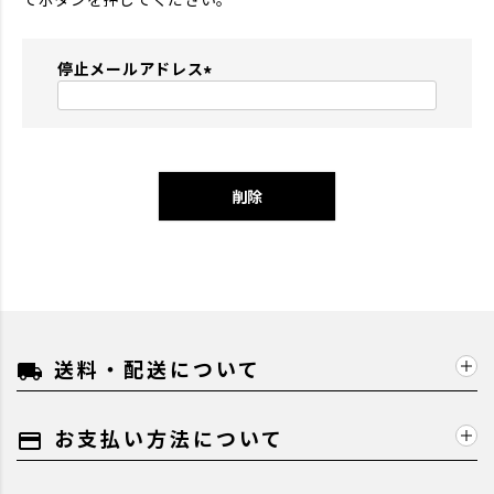
停止メールアドレス
(
必
須
)
削除
送料・配送について
local_shipping
お支払い方法について
payment