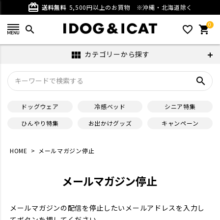
card_giftcard
送料無料
5,500円以上のお買物
※沖縄・北海道除く
0
search
favorite_outline
shopping_cart
カテゴリーから探す
view_module
search
ドッグウェア
冷感ベッド
シニア特集
ひんやり特集
お出かけグッズ
キャンペーン
HOME
メールマガジン停止
メールマガジン停止
メールマガジンの配信を停止したいメールアドレスを入力し
てボタンを押してください。