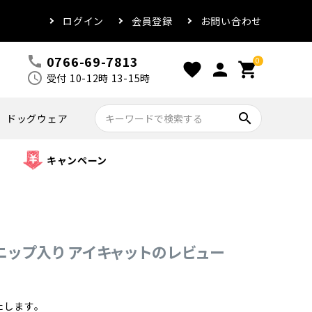
ログイン
会員登録
お問い合わせ
0766-69-7813
call
0
favorite
person
shopping_cart
schedule
受付 10-12時 13-15時
search
ドッグウェア
キャンペーン
ットニップ入り アイキャットのレビュー
たします。