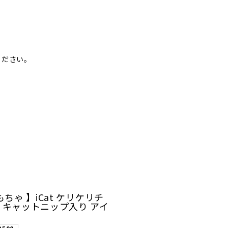
ください。
もちゃ 】iCat ケリケリチ
 キャットニップ入り アイ