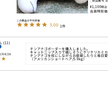
商品番号
1
¥
1,100
税込
会員特別価
5.00
1
11
チンアナゴボーダーを購入しました。

キャットニップ入りで嬉しそうにケリケリカミカ
3/04/26
チンアナゴを枕にしながらお昼寝したりと毎日愛
（アメリカンショートヘア/5.9kg）