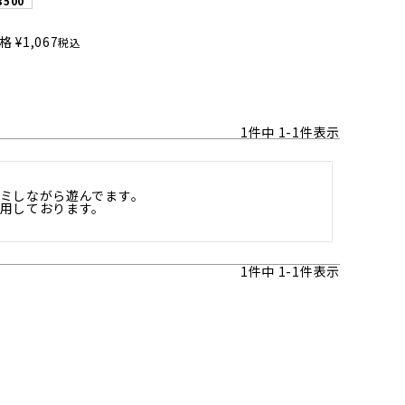
3500
格
¥
1,067
税込
1
件中
1
-
1
件表示
ミしながら遊んでます。

用しております。

1
件中
1
-
1
件表示