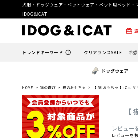
犬服・ドッグウェア・ペットウェア・ペット用ベッド・マ
IDOG&ICAT
card_giftcard
トレンドキーワード
error_outline
クリアランスSALE
冷感
ドッグウェア
HOME
猫の遊び
猫のおもちゃ
【 猫 おもちゃ 】iCa
【
レビュー
レビューを投