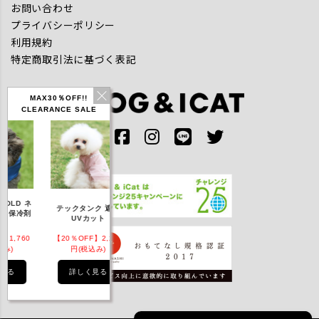
お問い合わせ
プライバシーポリシー
利用規約
特定商取引法に基づく表記
MAX30％OFF!!
CLEARANCE SALE
OLD ネ
テックタンク 遮熱
リフレッシングバン
ひんやりアクティブ
保冷剤
UVカット
ダナ
ハット
,760
【20％OFF】2,200
【20％OFF】1,144
【20％OFF】2,112
)
円(税込み)
円(税込み)
円(税込み)
る
詳しく見る
詳しく見る
詳しく見る