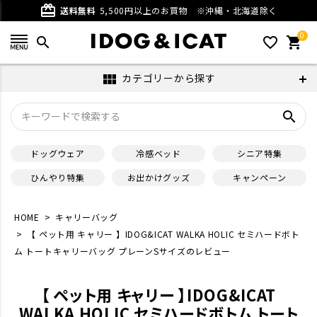
card_giftcard
送料無料
5,500円以上のお買物
※沖縄・北海道除く
0
search
favorite_outline
shopping_cart
カテゴリーから探す
view_module
search
ドッグウェア
冷感ベッド
シニア特集
ひんやり特集
お出かけグッズ
キャンペーン
HOME
キャリーバッグ
【 ペット用 キャリー 】IDOG&ICAT WALKA HOLIC セミハードボト
ム トートキャリーバッグ プレーンSサイズのレビュー
【 ペット用 キャリー 】IDOG&ICAT
WALKA HOLIC セミハードボトム トート