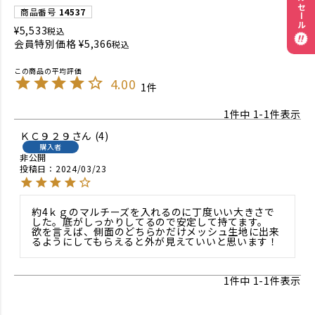
商品番号
14537
¥
5,533
税込
会員特別価格
¥
5,366
税込
4.00
1
1
件中
1
-
1
件表示
ＫＣ９２９
4
購入者
非公開
投稿日
2024/03/23
約4ｋｇのマルチーズを入れるのに丁度いい大きさで
した。底がしっかりしてるので安定して持てます。

欲を言えば、側面のどちらかだけメッシュ生地に出来
るようにしてもらえると外が見えていいと思います！
1
件中
1
-
1
件表示