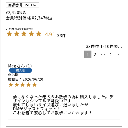
商品番号
15016-
¥
2,420
税込
会員特別価格
¥
2,347
税込
4.91
33
33
件中
1
-
10
件表示
1
2
…
4
Meg
1
購入者
非公開
投稿日
2026/06/20
歩けなくなった老犬のお散歩の為に購入しました。デ
ザインもシンプルで可愛いです

痩せてしまいサイズ選びに迷いましたが

DMがジャストフィット！

これを着て安心してお散歩にいかれます！