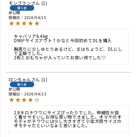
モンブラン
1
購入者
非公開
投稿日
2026/04/15
キャバリア6.4kg

DMがサイズアウト？かなと今回初めてDLを購入

胸周りに少しゆとりあるけど、丈はちょうど、DLにし
て正解でした。

2枚とおもちゃが入っていてお買い得でした♡
ロンちゃん
1
購入者
非公開
投稿日
2026/04/13
2.8キロチワワにサイズぴったりでした。伸縮性が良
く着せやすいしお得な買い物できました。オマケのオ
モチャがチワワには少し大きすぎて小型犬用サイズの
オモチャだといいなぁと思いました。