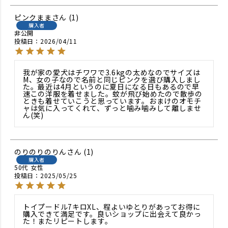
ピンクまま
1
購入者
非公開
投稿日
2026/04/11
我が家の愛犬はチワワで3.6kgの太めなのでサイズは
M、女の子なので名前と同じピンクを選び購入しまし
た。最近は4月というのに夏日になる日もあるので早
速この洋服を着せました。蚊が飛び始めたので散歩の
ときも着せていこうと思っています。おまけのオモチ
ャは気に入ってくれて、ずっと噛み噛みして離しませ
ん(笑)
のりのりのりん
1
購入者
50代
女性
投稿日
2025/05/25
トイプードル7キロXL、程よいゆとりがあってお得に
購入できて満足です。良いショップに出会えて良かっ
た！またリピートします。