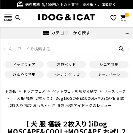
card_giftcard
送料無料
5,500円以上のお買物
※沖縄・北海道除く
0
search
favorite_outline
shopping_cart
カテゴリーから探す
view_module
search
ドッグウェア
冷感ベッド
シニア特集
ひんやり特集
お出かけグッズ
キャンペーン
HOME
ドッグウェア
ペットウェアを形から探す
ノースリーブ
【 犬 服 福袋 ２枚入り 】iDog MOSCAPE&COOL+MOSCAPE お試
し2枚入り 福袋 おもちゃ付き 防蚊 冷感 アイドッグのレビュー
【 犬 服 福袋 ２枚入り 】iDog
MOSCAPE&COOL+MOSCAPE お試し2