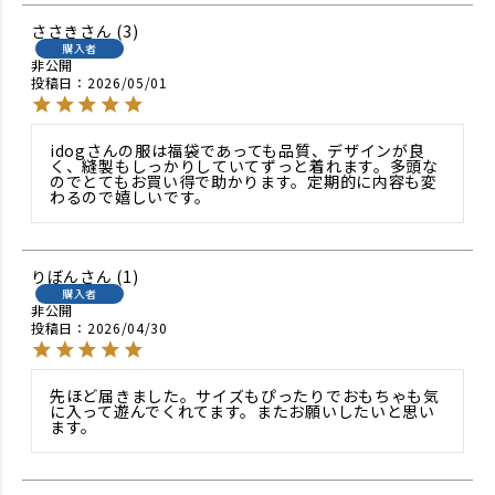
ささき
3
購入者
非公開
投稿日
2026/05/01
idogさんの服は福袋であっても品質、デザインが良
く、縫製もしっかりしていてずっと着れます。多頭な
のでとてもお買い得で助かります。定期的に内容も変
わるので嬉しいです。
りぼん
1
購入者
非公開
投稿日
2026/04/30
先ほど届きました。サイズもぴったりでおもちゃも気
に入って遊んでくれてます。またお願いしたいと思い
ます。