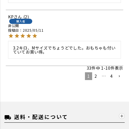
KP
2
購入者
非公開
投稿日
2025/05/11
3.2キロ、Mサイズでちょうどでした。おもちゃも付い
ていてお買い得。
33
件中
1
-
10
件表示
1
2
…
4
送料・配送について
local_shipping