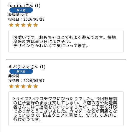
fumifu.i
1
購入者
愛媛県
女性
投稿日
2026/05/23
可愛いです。おもちゃはとてもよく遊んでます。接触
冷感の方は暑い日によさそう。

デザインもかわいくて気にいってます。
えぶりママ
1
購入者
非公開
投稿日
2026/05/07
Sサイズ2.5キロチワワにぴったりでした。今回転居前
の住所登録のまま注文してしまい、お店の方や配送業
者さんにはご迷惑をおかけしましたが、ご丁寧な対応
でありがとうございました。今マダニなどが問題とな
っているので、防虫ウェアを着せて、安心して遊びに
行けそうです。