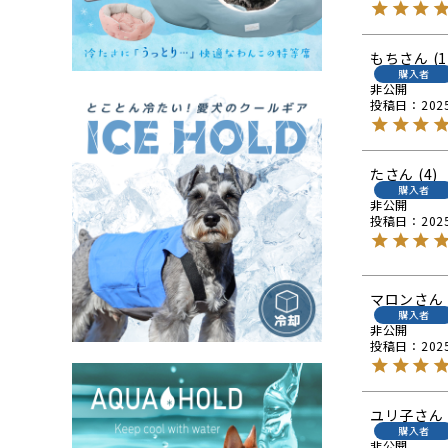
もち
1
購入者
非公開
投稿日
202
た
4
購入者
非公開
投稿日
202
マロン
購入者
非公開
投稿日
202
ユリ子
購入者
非公開