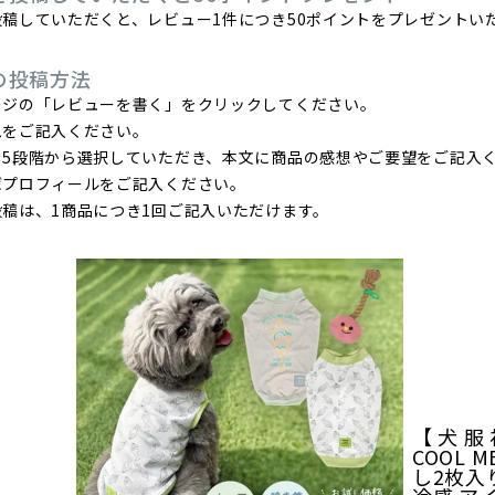
稿していただくと、レビュー1件につき50ポイントをプレゼントい
の投稿方法
ージの「レビューを書く」をクリックしてください。
ムをご記入ください。
を5段階から選択していただき、本文に商品の感想やご要望をご記入
ばプロフィールをご記入ください。
稿は、1商品につき1回ご記入いただけます。
【 犬 服
COOL M
し2枚入