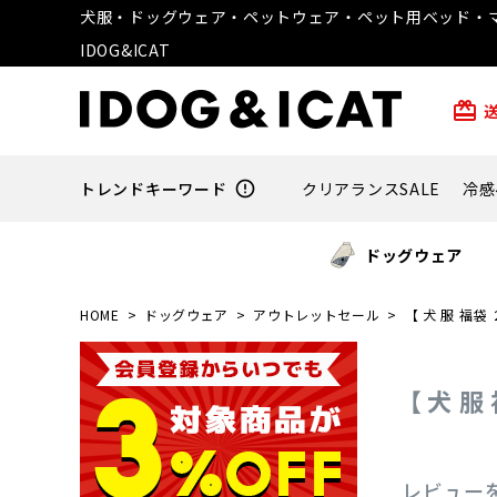
犬服・ドッグウェア・ペットウェア・ペット用ベッド・マ
IDOG&ICAT
card_giftcard
トレンドキーワード
error_outline
クリアランスSALE
冷感
ドッグウェア
HOME
ドッグウェア
アウトレットセール
【 犬 服 福袋
【 犬 服
レビュー