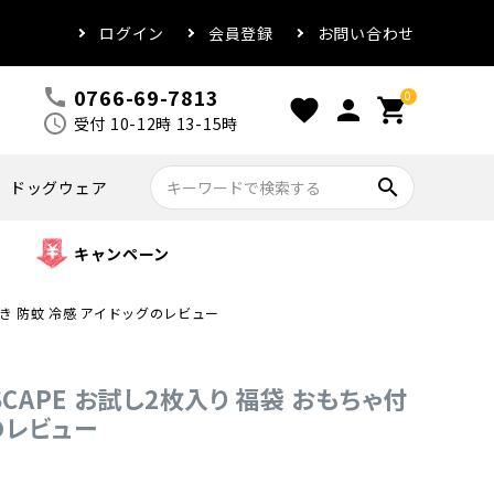
ログイン
会員登録
お問い合わせ
0766-69-7813
call
0
favorite
person
shopping_cart
schedule
受付 10-12時 13-15時
search
ドッグウェア
キャンペーン
ちゃ付き 防蚊 冷感 アイドッグのレビュー
MOSCAPE お試し2枚入り 福袋 おもちゃ付
のレビュー