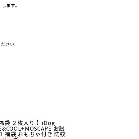
たします。
ください。
 福袋 ２枚入り 】iDog
E&COOL+MOSCAPE お試
り 福袋 おもちゃ付き 防蚊