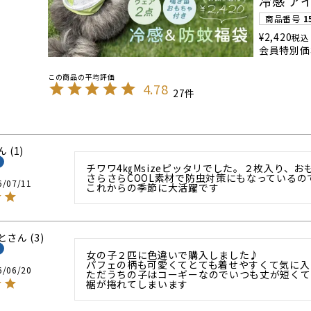
冷感 ア
商品番号
1
¥
2,420
税込
会員特別価
4.78
27
1
チワワ4㎏Msizeピッタリでした。２枚入り、お
さらさらCOOL素材で防虫対策にもなっているので
6/07/11
これからの季節に大活躍です
と
3
女の子２匹に色違いで購入しました♪

パフェの柄も可愛くてとても着せやすくて気に入
6/06/20
ただうちの子はコーギーなのでいつも丈が短くて

裾が捲れてしまいます