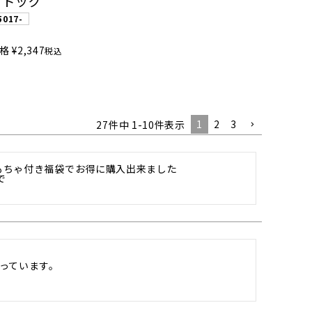
イドッグ
5017-
格
¥
2,347
税込
1
2
3
27
件中
1
-
10
件表示
もちゃ付き福袋でお得に購入出来ました



っています。
