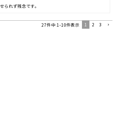
せられず残念です。
1
2
3
27
件中
1
-
10
件表示