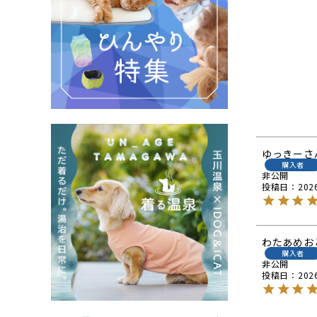
ゆっきー
購入者
非公開
投稿日
202
わたあめお
購入者
非公開
投稿日
202