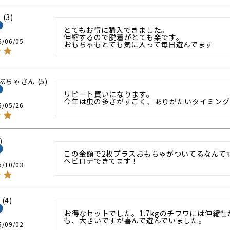
3
とてもお得に購入できました。

伸縮するので脱着がとても楽です。

6/06/05
おもちゃもとても気に入って毎日遊んでます
ぶちゃ
5
リピート買いになります。

今年は虫の多さがすごく、ありがたいタイミング
6/05/26
この金額で2枚プラスおもちゃがついてるなんて✨
ヘビロテできてます！
5/10/03
4
お得なセットでした。1.7kgのチワワには伸縮
も、大きいですが喜んで遊んでいました。
5/09/02