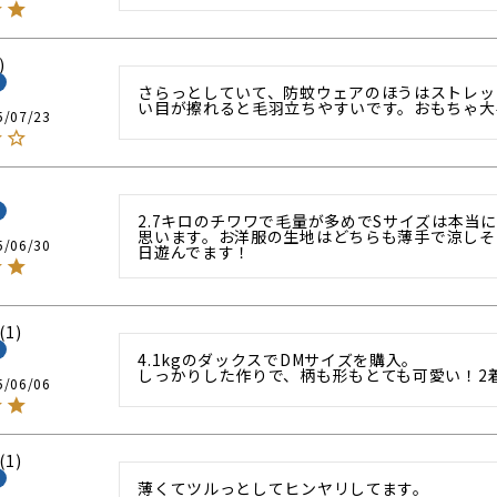
さらっとしていて、防蚊ウェアのほうはストレッ
い目が擦れると毛羽立ちやすいです。おもちゃ大
5/07/23
2.7キロのチワワで毛量が多めでSサイズは本当
思います。お洋服の生地はどちらも薄手で涼しそ
5/06/30
日遊んでます！
1
4.1kgのダックスでDMサイズを購入。

しっかりした作りで、柄も形もとても可愛い！2
5/06/06
1
薄くてツルっとしてヒンヤリしてます。
