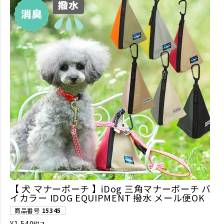
【 犬 マナーポーチ 】iDog 三角マナーポーチ バ
イカラー IDOG EQUIPMENT 撥水 メール便OK
商品番号
15345
¥
1,540
税込