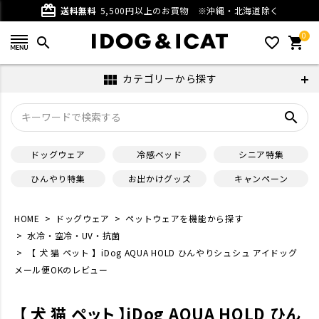
card_giftcard
送料無料
5,500円以上のお買物
※沖縄・北海道除く
0
search
favorite_outline
shopping_cart
カテゴリーから探す
view_module
search
ドッグウェア
冷感ベッド
シニア特集
ひんやり特集
お出かけグッズ
キャンペーン
HOME
ドッグウェア
ペットウェアを機能から探す
水冷・空冷・UV・抗菌
【 犬 猫 ペット 】iDog AQUA HOLD ひんやりシュシュ アイドッグ
メール便OKのレビュー
【 犬 猫 ペット 】iDog AQUA HOLD ひん