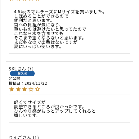
4.6kgのマルチーズにMサイズを買いました。

しぼめることができるので

便利だと思います。

首への負担が気になり、

重いものは避けたいと思ってたので

これなら水を含ませても

そこまで重くならないと思います。

まだ冬なので出番はないですが

夏にいっぱい使います。
SKL
7
購入者
非公開
投稿日
2024/11/22
軽くてサイズが

調整できるところが良かったです。

ひんやり感がもっとアップしてくれると

嬉しいです。
りんご
1