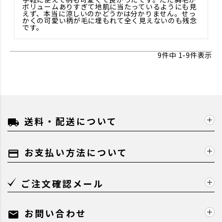
ボリュームありすぎて地肌に当たっているようにも見
えず、本当に涼しいのかどうかは分かりません。せっ
かくの可愛い柄が毛に埋もれて全く見えないのも残念
です。
9
件中
1
-
9
件表示
送料・配送について
local_shipping
お支払い方法について
payment
ご注文確認メール
お問い合わせ
mail