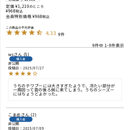
定価
¥
1,210
のところ
¥
968
税込
会員特別価格
¥
968
税込
4.33
9
9
件中
1
-
9
件表示
ws
5
購入者
非公開
投稿日
2025/07/27
うちのチワプーには大きすぎたようで、冷たい部分が
一周回って首の後ろ側に来てしまう。うちのシーズー
にはちょうどよかった。
こまめ
2
購入者
非公開
投稿日
2025/07/09