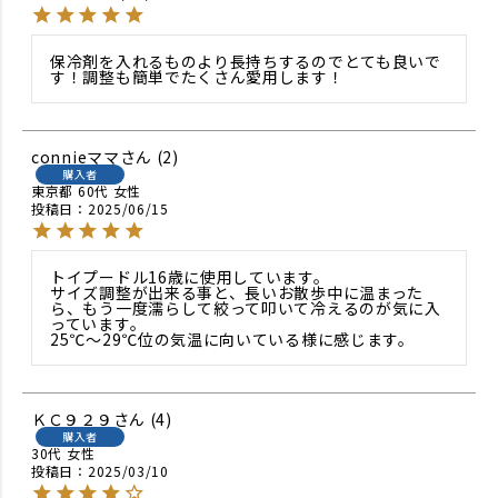
保冷剤を入れるものより長持ちするのでとても良いで
す！調整も簡単でたくさん愛用します！
connieママ
2
購入者
東京都
60代
女性
投稿日
2025/06/15
トイプードル16歳に使用しています。

サイズ調整が出来る事と、長いお散歩中に温まった
ら、もう一度濡らして絞って叩いて冷えるのが気に入
っています。

25℃〜29℃位の気温に向いている様に感じます。
ＫＣ９２９
4
購入者
30代
女性
投稿日
2025/03/10