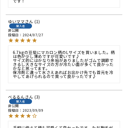
です！
ゆいママ
1
購入者
非公開
投稿日
2024/07/27
6.7kgの豆柴にマカロン柄のLサイズを買いました。柄
は色が少し薄めですが可愛いです♪

サイズ的にはかなり余裕がありましたがゴムで調節で
きるし大きなサイズの方が冷たい面が多くて良かった
かなと思ってます。

保冷剤と違って水さえあればお出かけ先でも首元を冷
やしてあげられるので買って良かったです♪
べるるん
3
購入者
非公開
投稿日
2023/09/09
手軽に使えて柄も可愛くて良かったです。ただ胸毛が