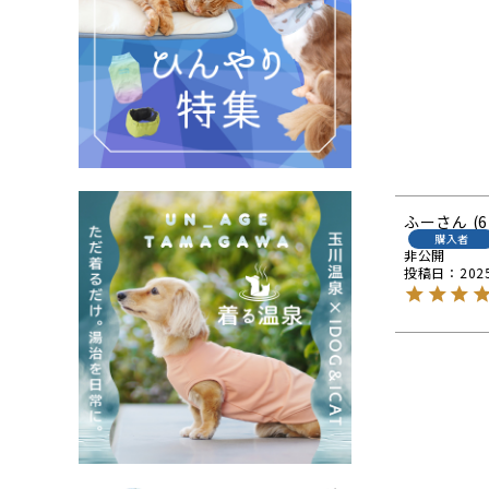
ふー
6
購入者
非公開
投稿日
202