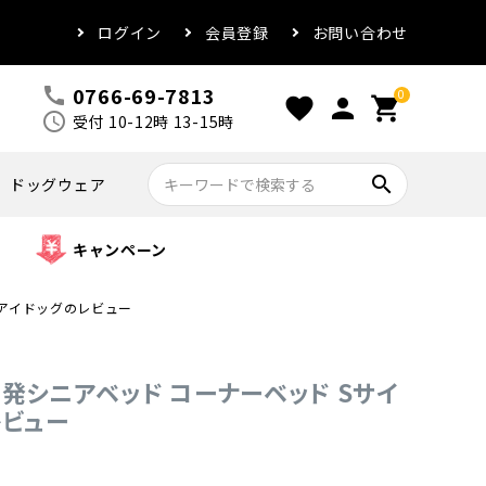
ログイン
会員登録
お問い合わせ
0766-69-7813
call
0
favorite
person
shopping_cart
schedule
受付 10-12時 13-15時
search
ドッグウェア
キャンペーン
水 アイドッグのレビュー
ジ 低反発シニアベッド コーナーベッド Sサイ
レビュー