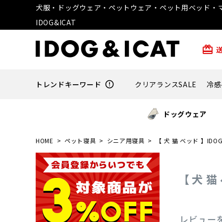
犬服・ドッグウェア・ペットウェア・ペット用ベッド・マ
IDOG&ICAT
card_giftcard
トレンドキーワード
error_outline
クリアランスSALE
冷感
ドッグウェア
HOME
ペット寝具
シニア用寝具
【 犬 猫 ベッド 】ID
【 犬 
レビュー