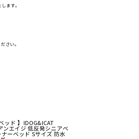
たします。
ください。
ベッド 】IDOG&ICAT
E アンエイジ 低反発シニアベ
ーナーベッド Sサイズ 防水