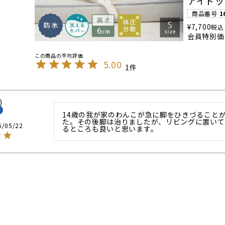
アイドッ
商品番号
1
¥
7,700
税込
会員特別価
5.00
1
14歳の我が家のわんこが急に脚をひきづること
た。その後脚は治りましたが、リビングに置いて
5/05/22
るところも良いと思います。