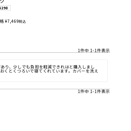
グ
6298
格
¥
7,469
税込
1
件中
1
-
1
件表示
があり、少しでも負担を軽減できれはと購入しまし
おくとくつろいで寝てくれています。カバーを洗え
1
件中
1
-
1
件表示