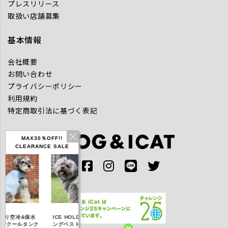
プレスリリース
取扱い店舗募集
基本情報
会社概要
お問い合わせ
プライバシーポリシー
利用規約
特定商取引法に基づく表記
MAX30％OFF!!
CLEARANCE SALE
IDOG ICE HOLD ネ
り空冷&保水
ICE HOLD フィッシ
テックタンク 遮熱
ッククーラー 保冷剤
クールタンク
ングベスト 保冷剤付
UVカット
付