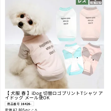
【 犬服 春 】iDog 切替ロゴプリントTシャツ ア
イドッグ メール便OK
商品番号
16426-
定価
¥
2,805
のところ