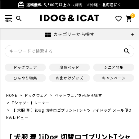
card_giftcard
送料無料
5,500円以上のお買物
※沖縄・北海道除く
0
search
favorite_outline
shopping_cart
カテゴリーから探す
view_module
search
ドッグウェア
冷感ベッド
シニア特集
ひんやり特集
お出かけグッズ
キャンペーン
HOME
ドッグウェア
ペットウェアを形から探す
Tシャツ・トレーナー
【 犬服 春 】iDog 切替ロゴプリントTシャツ アイドッグ メール便O
Kのレビュー
【 犬服 春 】iDog 切替ロゴプリントTシャ