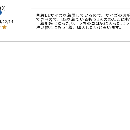
3
普段DLサイズを着用しているので、サイズの選
できるので、DSを着ているもう1人のわんこにも
4/02/14
　着用感はゆったり、うちのコは気に入ったよう
洗い替えにもう1着、購入したいと思います。