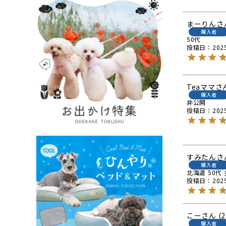
まーりん
購入者
50代
投稿日
202
Teaママ
購入者
非公開
投稿日
202
すみたん
購入者
北海道
50代
投稿日
202
こー
2
購入者