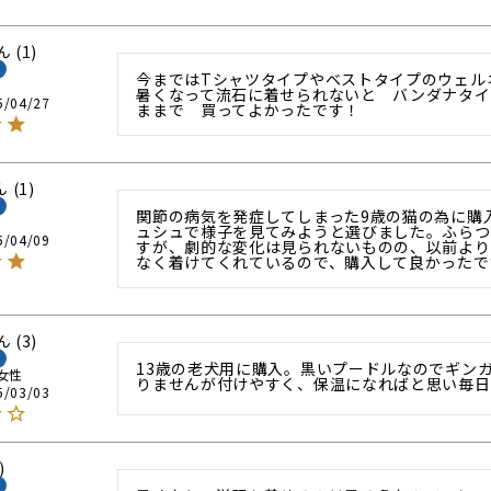
1
今まではTシャツタイプやベストタイプのウェル
暑くなって流石に着せられないと　バンダナタイ
5/04/27
ままで　買ってよかったです！
1
関節の病気を発症してしまった9歳の猫の為に購
ュシュで様子を見てみようと選びました。ふらつ
5/04/09
すが、劇的な変化は見られないものの、以前より
なく着けてくれているので、購入して良かったで
3
13歳の老犬用に購入。黒いプードルなのでギン
女性
りませんが付けやすく、保温になればと思い毎日
5/03/03