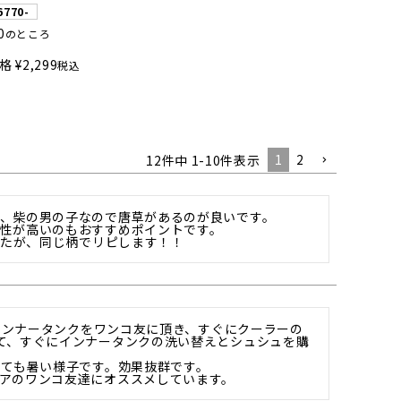
6770-
0
のところ
格
¥
2,299
税込
1
2
12
件中
1
-
10
件表示
、柴の男の子なので唐草があるのが良いです。

性が高いのもおすすめポイントです。

したが、同じ柄でリピします！！
のインナータンクをワンコ友に頂き、すぐにクーラーの
て、すぐにインナータンクの洗い替えとシュシュを購
ても暑い様子です。効果抜群です。

アのワンコ友達にオススメしています。