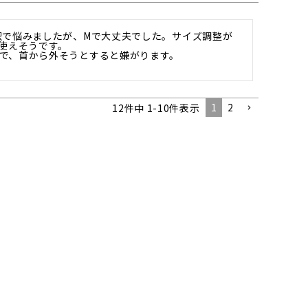
択で悩みましたが、Mで大丈夫でした。サイズ調整が
使えそうです。

で、首から外そうとすると嫌がります。

1
2
12
件中
1
-
10
件表示