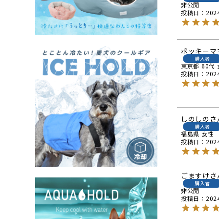
非公開
投稿日
202
ポッキーマ
購入者
東京都
60代
投稿日
202
しのしの
購入者
福島県
女性
投稿日
202
ごますけ
購入者
非公開
投稿日
202