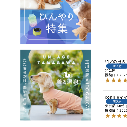
和犬の男の
購入者
非公開
投稿日
202
connieマ
購入者
東京都
60代
投稿日
202