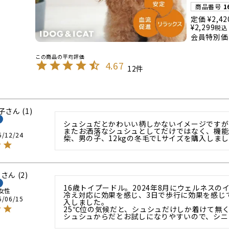
商品番号
1
定価
¥
2,42
¥
2,299
税込
会員特別価
4.67
12
子
1
シュシュだとかわいい柄しかないイメージですが
またお洒落なシュシュとしてだけではなく、機能
5/12/24
柴、男の子、12kgの冬毛でLサイズを購入しま
マ
2
16歳トイプードル。2024年8月にウェルネス
女性
冷え対応に効果を感じ、3日で歩行に効果を感じ
5/06/15
入しました。

25℃位の気候だと、シュシュだけしか着けて無く
シュシュからだとお試しになりやすいので、シニ