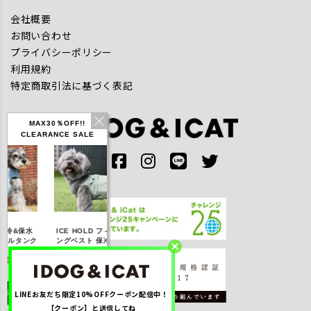
会社概要
お問い合わせ
プライバシーポリシー
利用規約
特定商取引法に基づく表記
MAX30％OFF!!
CLEARANCE SALE
IDOG ICE HOLD ネ
&保水
ICE HOLD フィッシ
テックタンク 遮熱
ッククーラー 保冷剤
ルタンク
ングベスト 保冷剤付
UVカット
付
,310
【20％OFF】3,168
【20％OFF】1,760
【20％OFF】2,200
)
円(税込み)
円(税込み)
円(税込み)
LINEお友だち限定10%OFFクーポン配信中！
る
詳しく見る
詳しく見る
詳しく見る
【クーポン】と送信してね