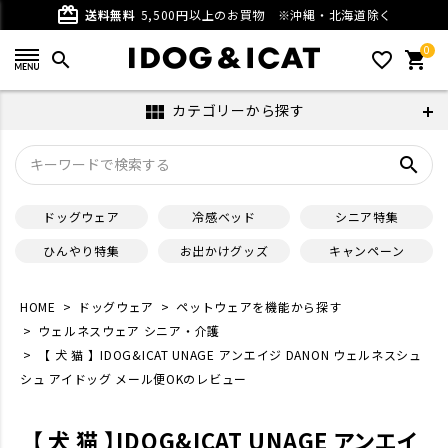
card_giftcard
送料無料
5,500円以上のお買物
※沖縄・北海道除く
0
search
favorite_outline
shopping_cart
カテゴリーから探す
view_module
search
ドッグウェア
冷感ベッド
シニア特集
ひんやり特集
お出かけグッズ
キャンペーン
HOME
ドッグウェア
ペットウェアを機能から探す
ウェルネスウェア シニア・介護
【 犬 猫 】IDOG&ICAT UNAGE アンエイジ DANON ウェルネスシュ
シュ アイドッグ メール便OKのレビュー
【 犬 猫 】IDOG&ICAT UNAGE アンエイ