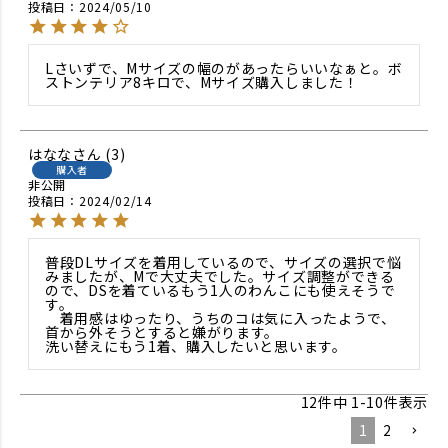
投稿日
2024/05/10
Lさいずで、Mサイズの幅のがあったらいいなぁと。ボ
ストンテリア8キロで、Mサイズ購入しました！
はなな
3
購入者
非公開
投稿日
2024/02/14
普段DLサイズを着用しているので、サイズの選択で悩
みましたが、Mで大丈夫でした。サイズ調整ができる
ので、DSを着ているもう1人のわんこにも使えそうで
す。

　着用感はゆったり、うちのコは気に入ったようで、
首から外そうとすると嫌がります。

洗い替えにもう1着、購入したいと思います。
12
件中
1
-
10
件表示
1
2