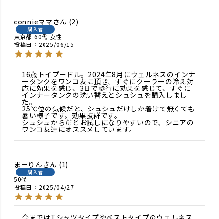
connieママ
2
購入者
東京都
60代
女性
投稿日
2025/06/15
16歳トイプードル。2024年8月にウェルネスのインナ
ータンクをワンコ友に頂き、すぐにクーラーの冷え対
応に効果を感じ、3日で歩行に効果を感じて、すぐに
インナータンクの洗い替えとシュシュを購入しまし
た。

25℃位の気候だと、シュシュだけしか着けて無くても
暑い様子です。効果抜群です。

シュシュからだとお試しになりやすいので、シニアの
ワンコ友達にオススメしています。
まーりん
1
購入者
50代
投稿日
2025/04/27
今まではTシャツタイプやベストタイプのウェルネス