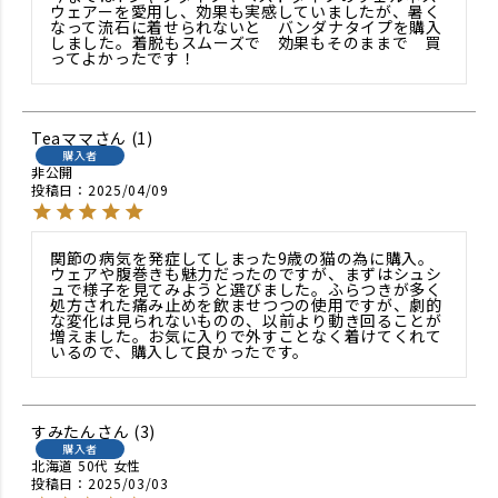
ウェアーを愛用し、効果も実感していましたが、暑く
なって流石に着せられないと　バンダナタイプを購入
しました。着脱もスムーズで　効果もそのままで　買
ってよかったです！
Teaママ
1
購入者
非公開
投稿日
2025/04/09
関節の病気を発症してしまった9歳の猫の為に購入。
ウェアや腹巻きも魅力だったのですが、まずはシュシ
ュで様子を見てみようと選びました。ふらつきが多く
処方された痛み止めを飲ませつつの使用ですが、劇的
な変化は見られないものの、以前より動き回ることが
増えました。お気に入りで外すことなく着けてくれて
いるので、購入して良かったです。
すみたん
3
購入者
北海道
50代
女性
投稿日
2025/03/03