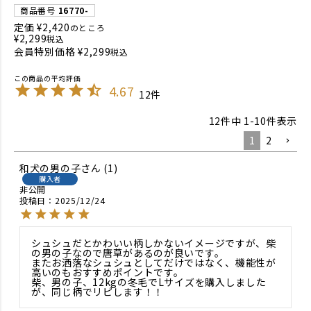
商品番号
16770-
定価
¥
2,420
のところ
¥
2,299
税込
会員特別価格
¥
2,299
税込
4.67
12
12
件中
1
-
10
件表示
1
2
和犬の男の子
1
購入者
非公開
投稿日
2025/12/24
シュシュだとかわいい柄しかないイメージですが、柴
の男の子なので唐草があるのが良いです。

またお洒落なシュシュとしてだけではなく、機能性が
高いのもおすすめポイントです。

柴、男の子、12kgの冬毛でLサイズを購入しました
が、同じ柄でリピします！！