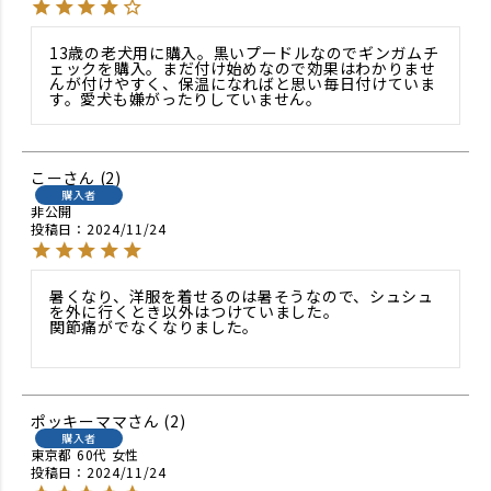
13歳の老犬用に購入。黒いプードルなのでギンガムチ
ェックを購入。まだ付け始めなので効果はわかりませ
んが付けやすく、保温になればと思い毎日付けていま
す。愛犬も嫌がったりしていません。
こー
2
購入者
非公開
投稿日
2024/11/24
暑くなり、洋服を着せるのは暑そうなので、シュシュ
を外に行くとき以外はつけていました。

関節痛がでなくなりました。

ポッキーママ
2
購入者
東京都
60代
女性
投稿日
2024/11/24