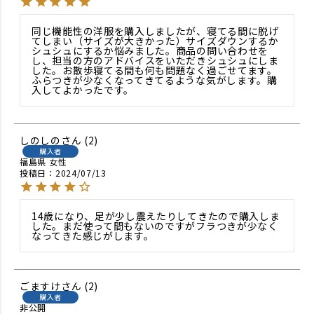
同じ機能性の洋服を購入しましたが、寝てる間に脱げ
てしまい（サイズが大きかった）サイズダウンするか
シュシュにするか悩みました。商品の問い合わせを
し、担当の方のアドバイスをいただきシュシュにしま
した。お散歩寝てる間も何も問題なく過ごせてます。
ふらつきが少なくなってきてるような気がします。購
入してよかったです。
しのしの
2
購入者
福島県
女性
投稿日
2024/07/13
14歳になり、足が少し震えたりしてきたので購入しま
した。まだ使って間もないのですがフラつきが少なく
なってきた感じがします。
ごますけ
2
購入者
非公開