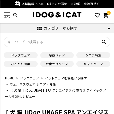
card_giftcard
送料無料
5,500円以上のお買物
※沖縄・北海道除く
0
search
favorite_outline
shopping_cart
カテゴリーから探す
view_module
search
ドッグウェア
冷感ベッド
シニア特集
ひんやり特集
お出かけグッズ
キャンペーン
HOME
ドッグウェア
ペットウェアを機能から探す
ウェルネスウェア シニア・介護
【 犬 猫 】iDog UNAGE SPA アンエイジスパ 腹巻き アイドッグ メ
ール便OKのレビュー
【 犬 猫 】iDog UNAGE SPA アンエイジス