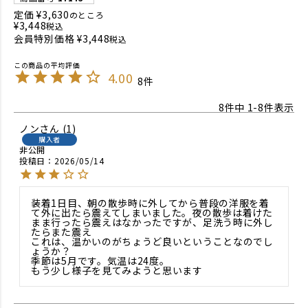
定価
¥
3,630
のところ
¥
3,448
税込
会員特別価格
¥
3,448
税込
4.00
8
8
件中
1
-
8
件表示
ノン
1
購入者
非公開
投稿日
2026/05/14
装着1日目、朝の散歩時に外してから普段の洋服を着
て外に出たら震えてしまいました。夜の散歩は着けた
まま行ったら震えはなかったですが、足洗う時に外し
たらまた震え

これは、温かいのがちょうど良いということなのでし
ょうか？

季節は5月です。気温は24度。

もう少し様子を見てみようと思います