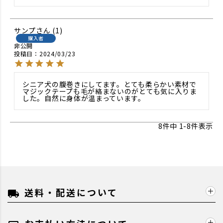
サンプ
1
購入者
非公開
投稿日
2024/03/23
シニア犬の腹巻きにしてます。とても柔らかい素材で
マジックテープも毛が絡まないのがとても気に入りま
した。自然に身体が温まっています。
8
件中
1
-
8
件表示
送料・配送について
local_shipping