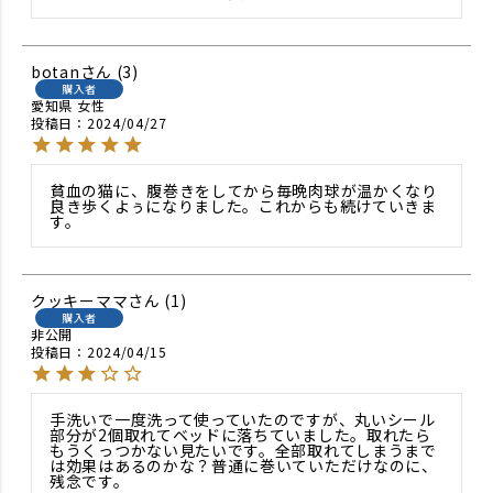
botan
3
購入者
愛知県
女性
投稿日
2024/04/27
貧血の猫に、腹巻きをしてから毎晩肉球が温かくなり
良き歩くよぅになりました。これからも続けていきま
す。
クッキーママ
1
購入者
非公開
投稿日
2024/04/15
手洗いで一度洗って使っていたのですが、丸いシール
部分が2個取れてベッドに落ちていました。取れたら
もうくっつかない見たいです。全部取れてしまうまで
は効果はあるのかな？普通に巻いていただけなのに、
残念です。