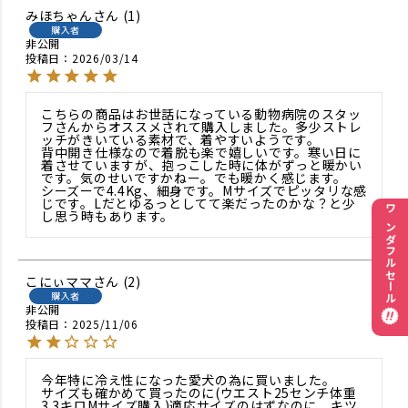
みほちゃん
1
購入者
非公開
投稿日
2026/03/14
こちらの商品はお世話になっている動物病院のスタッ
フさんからオススメされて購入しました。多少ストレ
ッチがきいている素材で、着やすいようです。

背中開き仕様なので着脱も楽で嬉しいです。寒い日に
着させていますが、抱っこした時に体がずっと暖かい
です。気のせいですかねー。でも暖かく感じます。

シーズーで4.4Kg、細身です。Mサイズでピッタリな感
じです。Lだとゆるっとしてて楽だったのかな？と少
し思う時もあります。
ワンダフルセール
こにぃママ
2
購入者
非公開
投稿日
2025/11/06
今年特に冷え性になった愛犬の為に買いました。

サイズも確かめて買ったのに(ウエスト25センチ体重
3.3キロМサイズ購入)適応サイズのはずなのに、キツ